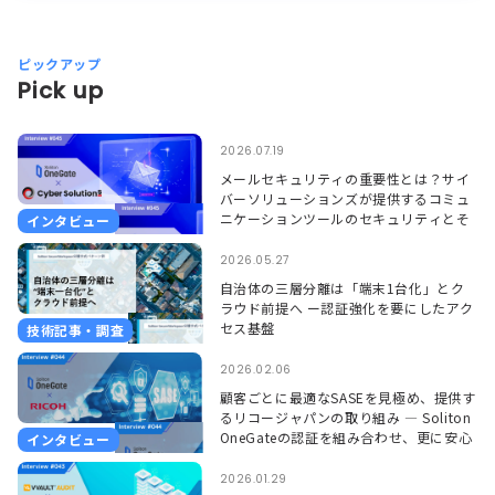
ピックアップ
Pick up
2026.07.19
メールセキュリティの重要性とは？サイ
バーソリューションズが提供するコミュ
ニケーションツールのセキュリティとそ
インタビュー
れを支えるSoliton OneGate
2026.05.27
自治体の三層分離は「端末1台化」とク
ラウド前提へ ー認証強化を要にしたアク
セス基盤
技術記事・調査
2026.02.06
顧客ごとに最適なSASEを見極め、提供す
るリコージャパンの取り組み ― Soliton
OneGateの認証を組み合わせ、更に安心
インタビュー
して使える環境に ―
2026.01.29