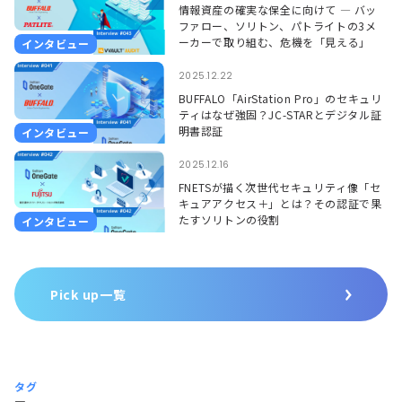
情報資産の確実な保全に向けて ― バッ
ファロー、ソリトン、パトライトの3メ
ーカーで取り組む、危機を「見える」
インタビュー
「聞こえる」形で捉えるソリューション
―
2025.12.22
BUFFALO「AirStation Pro」のセキュリ
ティはなぜ強固？JC-STARとデジタル証
明書認証
インタビュー
2025.12.16
FNETSが描く次世代セキュリティ像「セ
キュアアクセス＋」とは？その認証で果
たすソリトンの役割
インタビュー
Pick up一覧
タグ