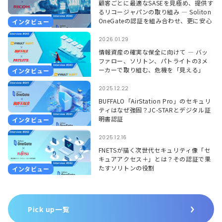
顧客ごとに最適なSASEを見極め、提供す
るリコージャパンの取り組み ― Soliton
OneGateの認証を組み合わせ、更に安心
インタビュー
して使える環境に ―
2026.01.29
情報資産の確実な保全に向けて ― バッ
ファロー、ソリトン、パトライトの3メ
ーカーで取り組む、危機を「見える」
インタビュー
「聞こえる」形で捉えるソリューション
―
2025.12.22
BUFFALO「AirStation Pro」のセキュリ
ティはなぜ強固？JC-STARとデジタル証
明書認証
インタビュー
2025.12.16
FNETSが描く次世代セキュリティ像「セ
キュアアクセス＋」とは？その認証で果
たすソリトンの役割
インタビュー
Pick up一覧