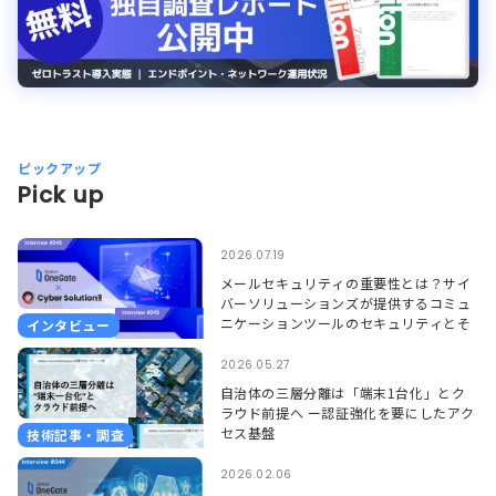
ピックアップ
Pick up
2026.07.19
メールセキュリティの重要性とは？サイ
バーソリューションズが提供するコミュ
ニケーションツールのセキュリティとそ
インタビュー
れを支えるSoliton OneGate
2026.05.27
自治体の三層分離は「端末1台化」とク
ラウド前提へ ー認証強化を要にしたアク
セス基盤
技術記事・調査
2026.02.06