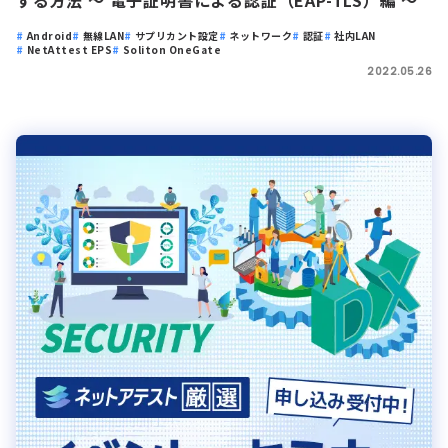
する方法 ～ 電子証明書による認証（EAP-TLS）編 ～
Android
無線LAN
サプリカント設定
ネットワーク
認証
社内LAN
NetAttest EPS
Soliton OneGate
2022.05.26