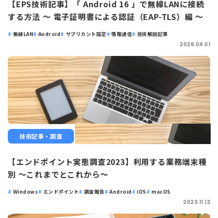
【EPS技術記事】「 Android 16 」で無線LANに接続
する方法 ～ 電子証明書による認証（EAP-TLS）編 ～
無線LAN
Android
サプリカント設定
情報通信
技術解説記事
2026.04.01
技術記事・調査
【エンドポイント実態調査2023】利用する業務端末種
別 ～これまでとこれから～
Windows
エンドポイント
調査報告
Android
iOS
macOS
2023.11.13