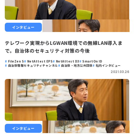
インタビュー
テレワーク実現からLGWAN環境での無線LAN導入ま
で。自治体のセキュリティ対策の今後
FileZen S
NetAttest EPS
NetAttest D3
SmartOn ID
自治体情報セキュリティチャンネル
自治体・地方公共団体
社内インタビュー
2021.03.26
インタビュー