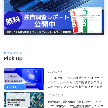
ピックアップ
Pick up
2026.07.19
メールセキュリティの重要性とは？サイ
バーソリューションズが提供するコミュ
ニケーションツールのセキュリティとそ
インタビュー
れを支えるSoliton OneGate
2026.05.27
自治体の三層分離は「端末1台化」とク
ラウド前提へ ー認証強化を要にしたアク