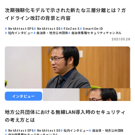
次期強靭化モデルで示された新たな三層分離とは？ガ
イドライン改訂の背景と内容
NetAttest EPS
NetAttest D3
FileZen S
SmartOn ID
社内インタビュー
自治体・地方公共団体
自治体情報セキュリティチャンネル
2021.03.26
インタビュー
地方公共団体における無線LAN導入時のセキュリティ
の考え方とは
NetAttest EPS
NetAttest D3
社内インタビュー
自治体・地方公共団体
自治体情報セキュリティチャンネル