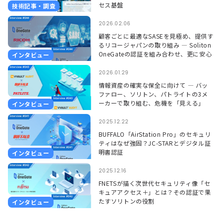
セス基盤
技術記事・調査
2026.02.06
顧客ごとに最適なSASEを見極め、提供す
るリコージャパンの取り組み ― Soliton
OneGateの認証を組み合わせ、更に安心
インタビュー
して使える環境に ―
2026.01.29
情報資産の確実な保全に向けて ― バッ
ファロー、ソリトン、パトライトの3メ
ーカーで取り組む、危機を「見える」
インタビュー
「聞こえる」形で捉えるソリューション
―
2025.12.22
BUFFALO「AirStation Pro」のセキュリ
ティはなぜ強固？JC-STARとデジタル証
明書認証
インタビュー
2025.12.16
FNETSが描く次世代セキュリティ像「セ
キュアアクセス＋」とは？その認証で果
たすソリトンの役割
インタビュー