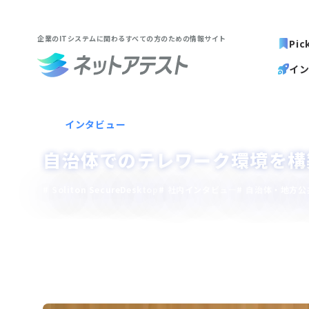
企業のITシステムに関わる
すべての方のための情報サイト
Pic
イ
インタビュー
自治体でのテレワーク環境を構
Soliton SecureDesktop
社内インタビュー
自治体・地方公