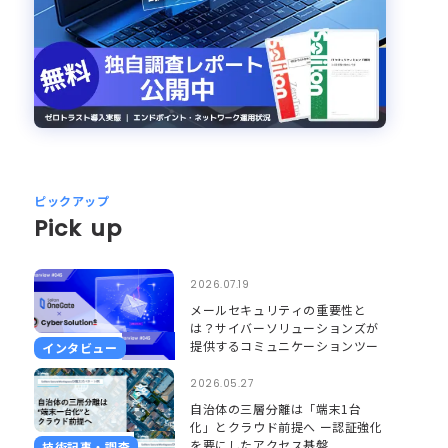
ピックアップ
Pick up
2026.07.19
メールセキュリティの重要性と
は？サイバーソリューションズが
提供するコミュニケーションツー
インタビュー
ルのセキュリティとそれを支える
Soliton OneGate
2026.05.27
自治体の三層分離は「端末1台
化」とクラウド前提へ ー認証強化
を要にしたアクセス基盤
技術記事・調査