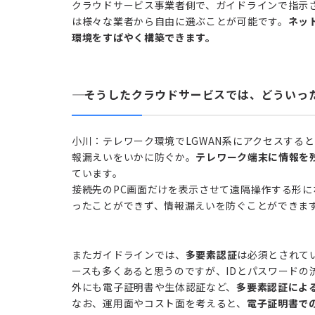
クラウドサービス事業者側で、ガイドラインで指示
は様々な業者から自由に選ぶことが可能です。
ネッ
環境をすばやく構築できます。
―― そうしたクラウドサービスでは、どうい
小川：テレワーク環境でLGWAN系にアクセスする
報漏えいをいかに防ぐか。
テレワーク端末に情報を
ています。
接続先のPC画面だけを表示させて遠隔操作する形
ったことができず、情報漏えいを防ぐことができま
またガイドラインでは、
多要素認証
は必須とされて
ースも多くあると思うのですが、IDとパスワードの
外にも電子証明書や生体認証など、
多要素認証によ
なお、運用面やコスト面を考えると、
電子証明書で