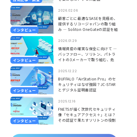
2026.02.06
顧客ごとに最適なSASEを見極め、
提供するリコージャパンの取り組
み ― Soliton OneGateの認証を組
インタビュー
み合わせ、更に安心して使える環
境に ―
2026.01.29
情報資産の確実な保全に向けて ―
バッファロー、ソリトン、パトラ
イトの3メーカーで取り組む、危
インタビュー
機を「見える」「聞こえる」形で
捉えるソリューション ―
2025.12.22
BUFFALO「AirStation Pro」のセ
キュリティはなぜ強固？JC-STAR
とデジタル証明書認証
インタビュー
2025.12.16
FNETSが描く次世代セキュリティ
像「セキュアアクセス＋」とは？
その認証で果たすソリトンの役割
インタビュー