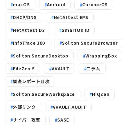
macOS
Android
ChromeOS
DHCP/DNS
NetAttest EPS
NetAttest D3
SmartOn ID
InfoTrace 360
Soliton SecureBrowser
Soliton SecureDesktop
WrappingBox
FileZen S
VVAULT
コラム
調査レポート目次
Soliton SecureWorkspace
HiQZen
外部リンク
VVAULT AUDIT
サイバー攻撃
SASE