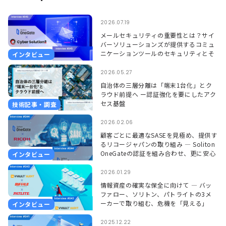
2026.07.19
メールセキュリティの重要性とは？サイ
バーソリューションズが提供するコミュ
ニケーションツールのセキュリティとそ
インタビュー
れを支えるSoliton OneGate
2026.05.27
自治体の三層分離は「端末1台化」とク
ラウド前提へ ー認証強化を要にしたアク
セス基盤
技術記事・調査
2026.02.06
顧客ごとに最適なSASEを見極め、提供す
るリコージャパンの取り組み ― Soliton
OneGateの認証を組み合わせ、更に安心
インタビュー
して使える環境に ―
2026.01.29
情報資産の確実な保全に向けて ― バッ
ファロー、ソリトン、パトライトの3メ
ーカーで取り組む、危機を「見える」
インタビュー
「聞こえる」形で捉えるソリューション
―
2025.12.22