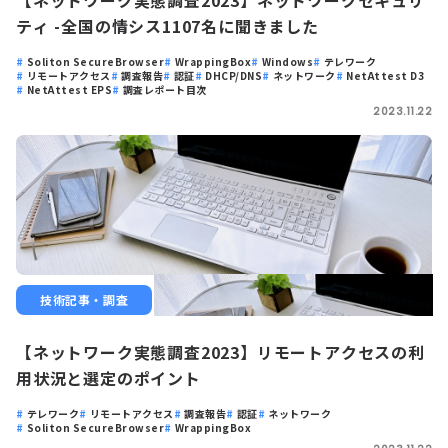
【ネットワーク実態調査2023】ネットワークセキュリ
ティ -全国の情シス1107名に聞きました
Soliton SecureBrowser
WrappingBox
Windows
テレワーク
リモートアクセス
調査報告
認証
DHCP/DNS
ネットワーク
NetAttest D3
NetAttest EPS
調査レポート目次
2023.11.22
技術記事・調査
【ネットワーク実態調査2023】リモートアクセスの利
用状況と選定のポイント
テレワーク
リモートアクセス
調査報告
認証
ネットワーク
Soliton SecureBrowser
WrappingBox