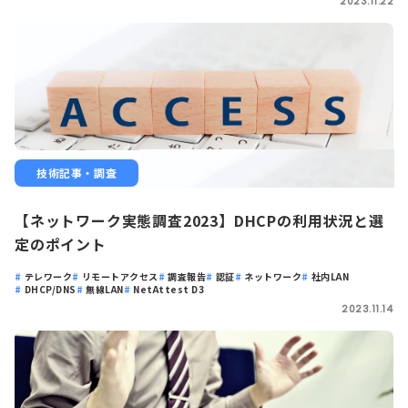
2023.11.22
技術記事・調査
【ネットワーク実態調査2023】DHCPの利用状況と選
定のポイント
テレワーク
リモートアクセス
調査報告
認証
ネットワーク
社内LAN
DHCP/DNS
無線LAN
NetAttest D3
2023.11.14