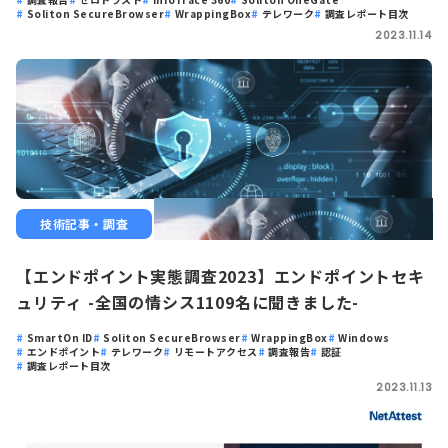
Soliton SecureBrowser
WrappingBox
テレワーク
調査レポート目次
2023.11.14
技術記事・調査
【エンドポイント実態調査2023】エンドポイントセキ
ュリティ -全国の情シス1109名に聞きました-
SmartOn ID
Soliton SecureBrowser
WrappingBox
Windows
エンドポイント
テレワーク
リモートアクセス
調査報告
認証
調査レポート目次
2023.11.13