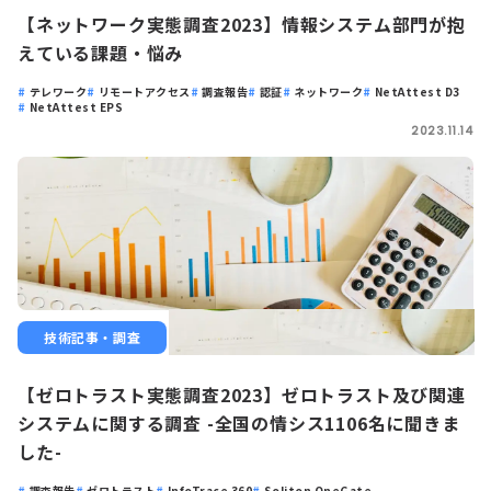
【ネットワーク実態調査2023】情報システム部門が抱
えている課題・悩み
テレワーク
リモートアクセス
調査報告
認証
ネットワーク
NetAttest D3
NetAttest EPS
2023.11.14
技術記事・調査
【ゼロトラスト実態調査2023】ゼロトラスト及び関連
システムに関する調査 -全国の情シス1106名に聞きま
した-
調査報告
ゼロトラスト
InfoTrace 360
Soliton OneGate