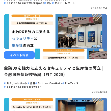
Soliton SecureWorkspace
認証
セミナーレポート
2026.05.24
イベント報告
金融DXを強力に支えるセキュリティと生産性の両立 |
金融国際情報技術展（FIT 2025）
セミナーレポート
金融
Soliton OneGate
FileZen S
Soliton SecureBrowser
2025.12.03