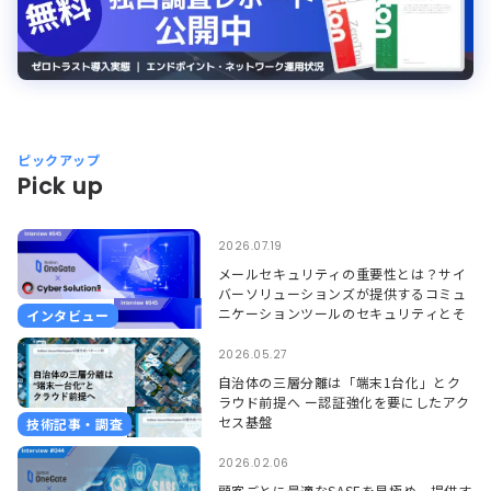
ピックアップ
Pick up
2026.07.19
メールセキュリティの重要性とは？サイ
バーソリューションズが提供するコミュ
ニケーションツールのセキュリティとそ
インタビュー
れを支えるSoliton OneGate
2026.05.27
自治体の三層分離は「端末1台化」とク
ラウド前提へ ー認証強化を要にしたアク
セス基盤
技術記事・調査
2026.02.06
顧客ごとに最適なSASEを見極め、提供す