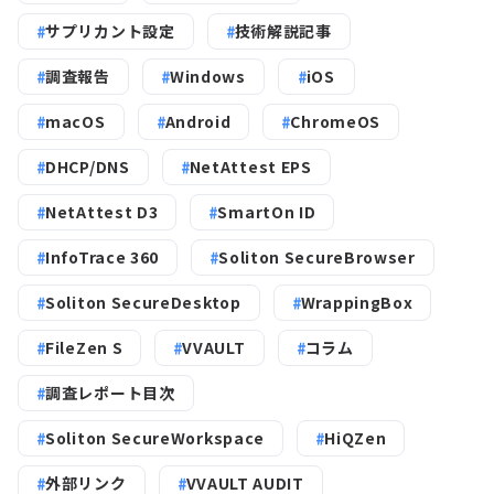
サプリカント設定
技術解説記事
調査報告
Windows
iOS
macOS
Android
ChromeOS
DHCP/DNS
NetAttest EPS
NetAttest D3
SmartOn ID
InfoTrace 360
Soliton SecureBrowser
Soliton SecureDesktop
WrappingBox
FileZen S
VVAULT
コラム
調査レポート目次
Soliton SecureWorkspace
HiQZen
外部リンク
VVAULT AUDIT