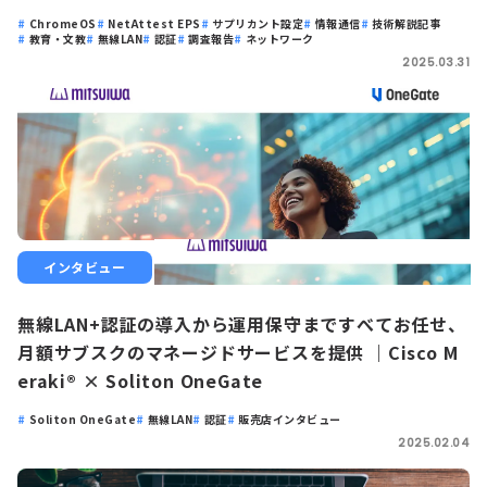
ChromeOS
NetAttest EPS
サプリカント設定
情報通信
技術解説記事
教育・文教
無線LAN
認証
調査報告
ネットワーク
2025.03.31
インタビュー
無線LAN+認証の導入から運用保守まですべてお任せ、
月額サブスクのマネージドサービスを提供 ｜Cisco M
eraki® × Soliton OneGate
Soliton OneGate
無線LAN
認証
販売店インタビュー
2025.02.04