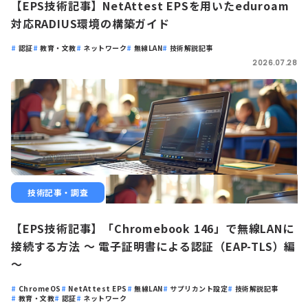
【EPS技術記事】NetAttest EPSを用いたeduroam
対応RADIUS環境の構築ガイド
認証
教育・文教
ネットワーク
無線LAN
技術解説記事
2026.07.28
技術記事・調査
【EPS技術記事】「Chromebook 146」で無線LANに
接続する方法 ～ 電子証明書による認証（EAP-TLS）編
～
ChromeOS
NetAttest EPS
無線LAN
サプリカント設定
技術解説記事
教育・文教
認証
ネットワーク