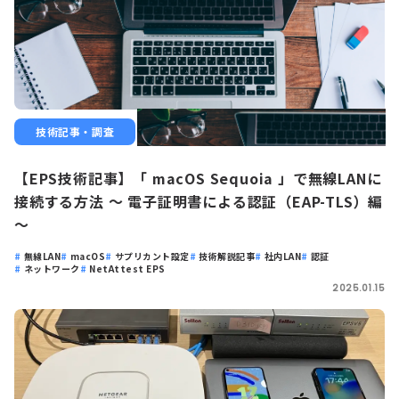
技術記事・調査
【EPS技術記事】「 macOS Sequoia 」で無線LANに
接続する方法 ～ 電子証明書による認証（EAP-TLS）編
～
無線LAN
macOS
サプリカント設定
技術解説記事
社内LAN
認証
ネットワーク
NetAttest EPS
2025.01.15