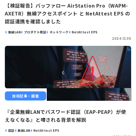
【検証報告】バッファロー AirStation Pro（WAPM-
AXETR）無線アクセスポイント と NetAttest EPS の
認証連携を確認しました
無線LAN
プロダクト検証
ネットワーク
NetAttest EPS
2024.12.05
技術記事・調査
『企業無線LANでパスワード認証（EAP-PEAP）が使
えなくなる』と噂される背景を解説
認証
無線LAN
NetAttest EPS