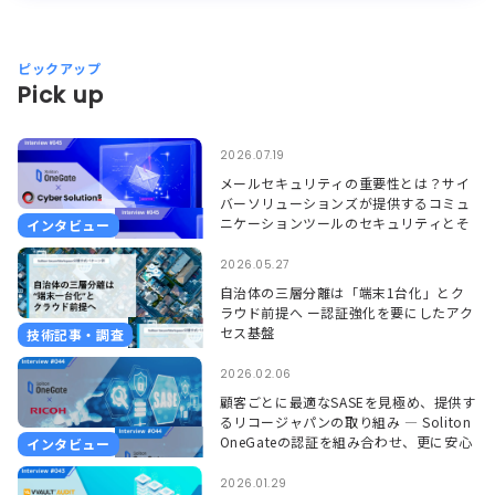
ピックアップ
Pick up
2026.07.19
メールセキュリティの重要性とは？サイ
バーソリューションズが提供するコミュ
ニケーションツールのセキュリティとそ
インタビュー
れを支えるSoliton OneGate
2026.05.27
自治体の三層分離は「端末1台化」とク
ラウド前提へ ー認証強化を要にしたアク
セス基盤
技術記事・調査
2026.02.06
顧客ごとに最適なSASEを見極め、提供す
るリコージャパンの取り組み ― Soliton
OneGateの認証を組み合わせ、更に安心
インタビュー
して使える環境に ―
2026.01.29