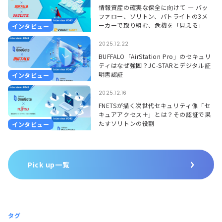
情報資産の確実な保全に向けて ― バッ
ファロー、ソリトン、パトライトの3メ
ーカーで取り組む、危機を「見える」
インタビュー
「聞こえる」形で捉えるソリューション
―
2025.12.22
BUFFALO「AirStation Pro」のセキュリ
ティはなぜ強固？JC-STARとデジタル証
明書認証
インタビュー
2025.12.16
FNETSが描く次世代セキュリティ像「セ
キュアアクセス＋」とは？その認証で果
たすソリトンの役割
インタビュー
Pick up一覧
タグ