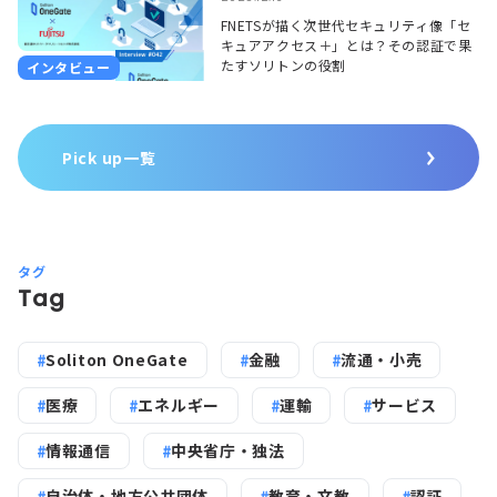
FNETSが描く次世代セキュリティ像「セ
キュアアクセス＋」とは？その認証で果
たすソリトンの役割
インタビュー
Pick up一覧
タグ
Tag
Soliton OneGate
金融
流通・小売
医療
エネルギー
運輸
サービス
情報通信
中央省庁・独法
自治体・地方公共団体
教育・文教
認証