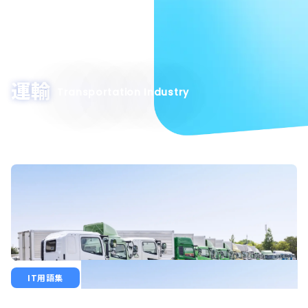
運輸
Transportation Industry
IT用語集