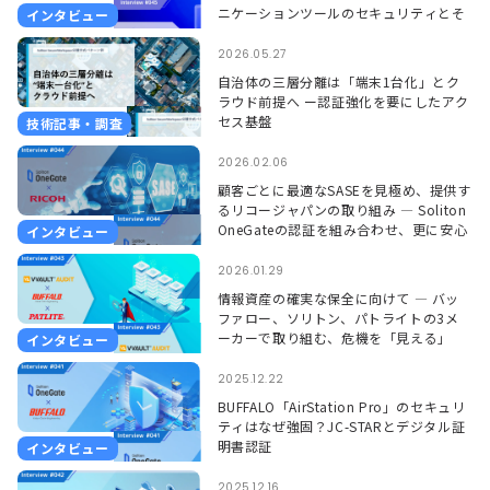
ニケーションツールのセキュリティとそ
インタビュー
れを支えるSoliton OneGate
2026.05.27
自治体の三層分離は「端末1台化」とク
ラウド前提へ ー認証強化を要にしたアク
セス基盤
技術記事・調査
2026.02.06
顧客ごとに最適なSASEを見極め、提供す
るリコージャパンの取り組み ― Soliton
OneGateの認証を組み合わせ、更に安心
インタビュー
して使える環境に ―
2026.01.29
情報資産の確実な保全に向けて ― バッ
ファロー、ソリトン、パトライトの3メ
ーカーで取り組む、危機を「見える」
インタビュー
「聞こえる」形で捉えるソリューション
―
2025.12.22
BUFFALO「AirStation Pro」のセキュリ
ティはなぜ強固？JC-STARとデジタル証
明書認証
インタビュー
2025.12.16