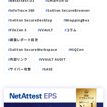
NetAttest D3
SmartOn ID
InfoTrace 360
Soliton SecureBrowser
Soliton SecureDesktop
WrappingBox
FileZen S
VVAULT
コラム
調査レポート目次
Soliton SecureWorkspace
HiQZen
外部リンク
VVAULT AUDIT
サイバー攻撃
SASE