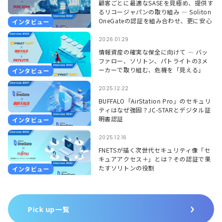
顧客ごとに最適なSASEを見極め、提供す
るリコージャパンの取り組み ― Soliton
OneGateの認証を組み合わせ、更に安心
インタビュー
して使える環境に ―
2026.01.29
情報資産の確実な保全に向けて ― バッ
ファロー、ソリトン、パトライトの3メ
ーカーで取り組む、危機を「見える」
インタビュー
「聞こえる」形で捉えるソリューション
―
2025.12.22
BUFFALO「AirStation Pro」のセキュリ
ティはなぜ強固？JC-STARとデジタル証
明書認証
インタビュー
2025.12.16
FNETSが描く次世代セキュリティ像「セ
キュアアクセス＋」とは？その認証で果
たすソリトンの役割
インタビュー
Pick up一覧