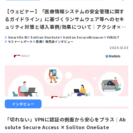
【ウェビナー】「医療情報システムの安全管理に関す
るガイドライン」に基づくランサムウェア等へのセキ
ュリティ対策と導入事例/効果について｜アクシオ×ソ
リトンシステムズ
SmartOn ID
Soliton OneGate
Soliton SecureBrowser
VVAULT
セミナーレポート
医療
販売店インタビュー
2024.12.03
インタビュー
「切れない」VPNに認証の側面から安心をプラス｜Ab
solute Secure Access ✕ Soliton OneGate