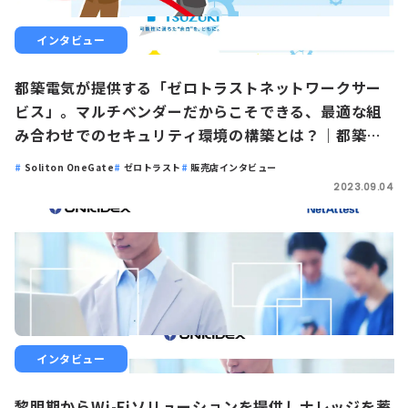
インタビュー
都築電気が提供する「ゼロトラストネットワークサー
ビス」。マルチベンダーだからこそできる、最適な組
み合わせでのセキュリティ環境の構築とは？｜都築電
気株式会社 × Soliton OneGate
Soliton OneGate
ゼロトラスト
販売店インタビュー
2023.09.04
インタビュー
黎明期からWi-Fiソリューションを提供しナレッジを蓄