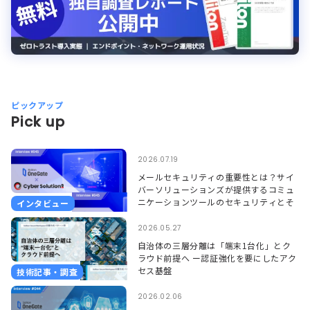
ピックアップ
Pick up
2026.07.19
メールセキュリティの重要性とは？サイ
バーソリューションズが提供するコミュ
ニケーションツールのセキュリティとそ
インタビュー
れを支えるSoliton OneGate
2026.05.27
自治体の三層分離は「端末1台化」とク
ラウド前提へ ー認証強化を要にしたアク
セス基盤
技術記事・調査
2026.02.06