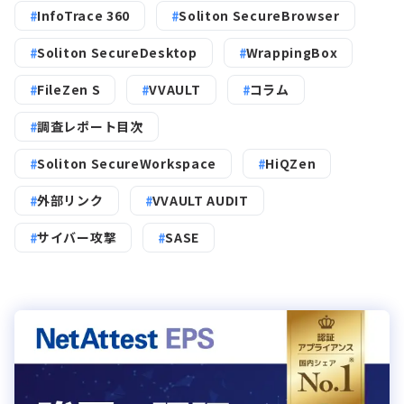
InfoTrace 360
Soliton SecureBrowser
Soliton SecureDesktop
WrappingBox
FileZen S
VVAULT
コラム
調査レポート目次
Soliton SecureWorkspace
HiQZen
外部リンク
VVAULT AUDIT
サイバー攻撃
SASE