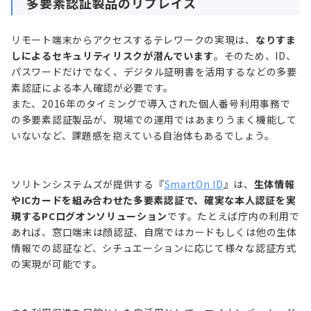
多要素認証製品のリプレイス
リモート端末からアクセスするテレワークの実現は、
なりすま
しによるセキュリティリスクが潜んでいます
。そのため、ID、
パスワードだけでなく、デジタル証明書を活用するなどの多要
素認証による本人確認が必要です。
また、2016年のタイミングで導入された個人番号利用事務で
の多要素認証製品が、現場での運用ではあまりうまく機能して
いないなど、課題感を抱えている自治体もあるでしょう。
ソリトンシステムズが提供する『
SmartOn ID
』は、
生体情報
やICカードを組み合わせた多要素認証で、確実な本人認証を実
現するPCログオンソリューション
です。たとえば庁内の利用で
あれば、窓口端末は顔認証、自席ではカードもしくは他の生体
情報での認証など、シチュエーションに応じて様々な認証方式
の実現が可能です。