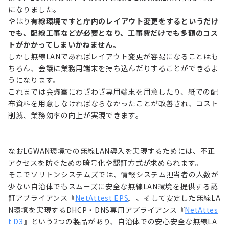
になりました。
やはり
有線環境ですと庁内のレイアウト変更をするというだけ
でも、配線工事などが必要となり、工事費だけでも多額のコス
トがかかってしまいかねません。
しかし無線LANであればレイアウト変更が容易になることはも
ちろん、会議に業務用端末を持ち込んだりすることができるよ
うになります。
これまでは会議室にわざわざ専用端末を用意したり、紙での配
布資料を用意しなければならなかったことが改善され、コスト
削減、業務効率の向上が実現できます。
なおLGWAN環境での無線LAN導入を実現するためには、不正
アクセスを防ぐための暗号化や認証方式が求められます。
そこでソリトンシステムズでは、情報システム担当者の人数が
少ない自治体でもスムーズに安全な無線LAN環境を提供する認
証アプライアンス『
NetAttest EPS
』、そして安定した無線LA
N環境を実現するDHCP・DNS専用アプライアンス『
NetAttes
t D3
』という2つの製品があり、自治体での安心安全な無線LA