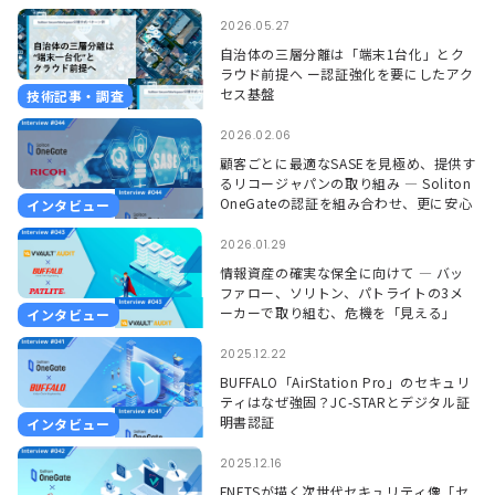
れを支えるSoliton OneGate
2026.05.27
自治体の三層分離は「端末1台化」とク
ラウド前提へ ー認証強化を要にしたアク
セス基盤
技術記事・調査
2026.02.06
顧客ごとに最適なSASEを見極め、提供す
るリコージャパンの取り組み ― Soliton
OneGateの認証を組み合わせ、更に安心
インタビュー
して使える環境に ―
2026.01.29
情報資産の確実な保全に向けて ― バッ
ファロー、ソリトン、パトライトの3メ
ーカーで取り組む、危機を「見える」
インタビュー
「聞こえる」形で捉えるソリューション
―
2025.12.22
BUFFALO「AirStation Pro」のセキュリ
ティはなぜ強固？JC-STARとデジタル証
明書認証
インタビュー
2025.12.16
FNETSが描く次世代セキュリティ像「セ