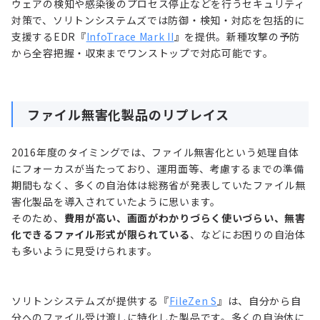
ウェアの検知や感染後のプロセス停止などを行うセキュリティ
対策で、ソリトンシステムズでは防御・検知・対応を包括的に
支援するEDR『
InfoTrace Mark II
』を提供。新種攻撃の予防
から全容把握・収束までワンストップで対応可能です。
ファイル無害化製品のリプレイス
2016年度のタイミングでは、ファイル無害化という処理自体
にフォーカスが当たっており、運用面等、考慮するまでの準備
期間もなく、多くの自治体は総務省が発表していたファイル無
害化製品を導入されていたように思います。
そのため、
費用が高い、画面がわかりづらく使いづらい、無害
化できるファイル形式が限られている
、などにお困りの自治体
も多いように見受けられます。
ソリトンシステムズが提供する『
FileZen S
』は、自分から自
分へのファイル受け渡しに特化した製品です。多くの自治体に