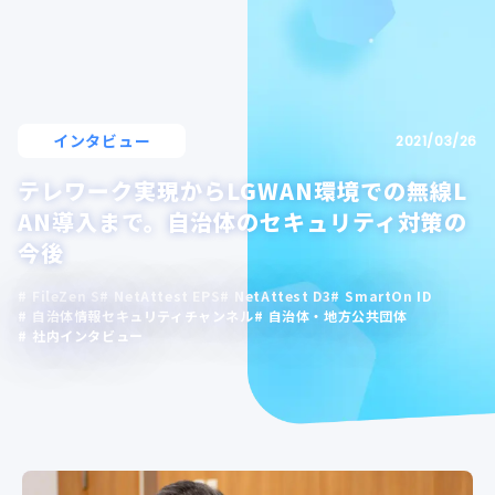
インタビュー
2021/03/26
テレワーク実現からLGWAN環境での無線L
AN導入まで。自治体のセキュリティ対策の
今後
FileZen S
NetAttest EPS
NetAttest D3
SmartOn ID
自治体情報セキュリティチャンネル
自治体・地方公共団体
社内インタビュー