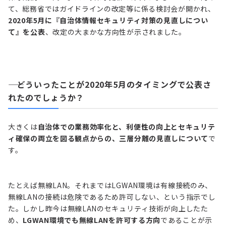
て、総務省ではガイドラインの改定等に係る検討会が開かれ、
2020年5月に『自治体情報セキュリティ対策の見直しについ
て』を公表
、改定の大まかな方向性が示されました。
―― どういったことが2020年5月のタイミングで公表さ
れたのでしょうか？
大きくは
自治体での業務効率化と、利便性の向上とセキュリテ
ィ確保の両立を図る観点からの、三層分離の見直しについて
で
す。
たとえば無線LAN。それまではLGWAN環境は有線接続のみ、
無線LANの接続は危険であるため許可しない、という指示でし
た。しかし昨今は無線LANのセキュリティ技術が向上したた
め、
LGWAN環境でも無線LANを許可する方向
であることが示