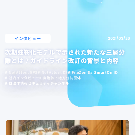
インタビュー
2021/03/26
次期強靭化モデルで示された新たな三層分
離とは？ガイドライン改訂の背景と内容
NetAttest EPS
NetAttest D3
FileZen S
SmartOn ID
社内インタビュー
自治体・地方公共団体
自治体情報セキュリティチャンネル