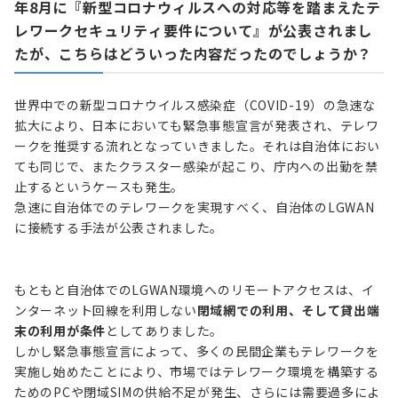
年8月に『新型コロナウィルスへの対応等を踏まえたテ
レワークセキュリティ要件について』が公表されまし
たが、こちらはどういった内容だったのでしょうか？
世界中での新型コロナウイルス感染症（COVID-19）の急速な
拡大により、日本においても緊急事態宣言が発表され、テレワ
ークを推奨する流れとなっていきました。それは自治体におい
ても同じで、またクラスター感染が起こり、庁内への出勤を禁
止するというケースも発生。
急速に自治体でのテレワークを実現すべく、自治体のLGWAN
に接続する手法が公表されました。
もともと自治体でのLGWAN環境へのリモートアクセスは、イ
ンターネット回線を利用しない
閉域網での利用、そして貸出端
末の利用が条件
としてありました。
しかし緊急事態宣言によって、多くの民間企業もテレワークを
実施し始めたことにより、市場ではテレワーク環境を構築する
ためのPCや閉域SIMの供給不足が発生、さらには需要過多によ