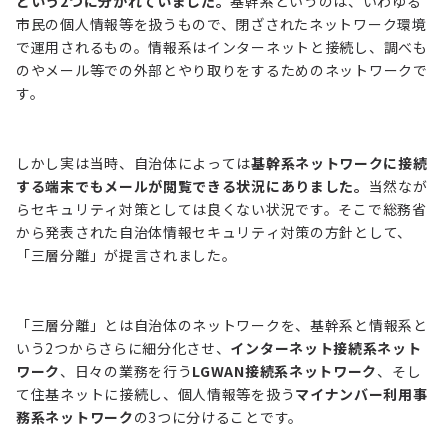
という2つに分かれていました。
基幹系というのは、いわゆる
市民の個人情報等を扱うもので、閉ざされたネットワーク環境
で運用されるもの。情報系はインターネットと接続し、調べも
のやメール等での外部とやり取りをするためのネットワークで
す。
しかし実は当時、自治体によっては
基幹系ネットワークに接続
する端末でもメールが閲覧できる状況にありました。
当然なが
らセキュリティ対策としては良くない状況です。そこで総務省
から発表された自治体情報セキュリティ対策の方針として、
「三層分離」が提言されました。
「三層分離」とは自治体のネットワークを、基幹系と情報系と
いう2つからさらに細分化させ、
インターネット接続系ネット
ワーク
、日々の業務を行う
LGWAN接続系ネットワーク
、そし
て住基ネットに接続し、個人情報等を扱う
マイナンバー利用事
務系ネットワーク
の3つに分けることです。