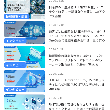
2026.05.27
自治体の三層分離は「端末1台化」とク
ラウド前提へ ー認証強化を要にしたアク
セス基盤
技術記事・調査
2026.02.06
顧客ごとに最適なSASEを見極め、提供す
るリコージャパンの取り組み ― Soliton
OneGateの認証を組み合わせ、更に安心
インタビュー
して使える環境に ―
2026.01.29
情報資産の確実な保全に向けて ― バッ
ファロー、ソリトン、パトライトの3メ
ーカーで取り組む、危機を「見える」
インタビュー
「聞こえる」形で捉えるソリューション
―
2025.12.22
BUFFALO「AirStation Pro」のセキュリ
ティはなぜ強固？JC-STARとデジタル証
明書認証
インタビュー
2025.12.16
FNETSが描く次世代セキュリティ像「セ
キュアアクセス＋」とは？その認証で果