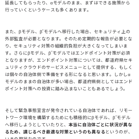
延長してもらったり、αモデルのまま、まずはできる施策から
行っていくというケースも多くあります。
また、βモデル、β’モデルへ移行した場合、セキュリティ上の
外部監査が必要となります。そのため定期的な報告が必要とな
り、セキュリティ対策の組織的負担が大きくなってしまいま
す。さらにβモデル、β’モデルではエンドポイント対策が必須
となりますが、エンドポイント対策については、都道府県セキ
ュリティクラウドのサービスメニューとして提供する、もしく
は個々の自治体側で準備をする形になると思います。しかしα
モデルのままの自治体が多い場合、都道府県側としてはエンド
ポイント対策への投資に踏み込まないこともあるでしょう。
そして緊急事態宣言が発令されている自治体であれば、リモー
トワーク環境を構築するためにも積極的にβモデル、β’モデル
へ移行しようとしていたりと、
本当に自治体ごとに状況が異な
るため、講じるべき最適な対策というのも異なる
というのが、
いまの現状なのです。