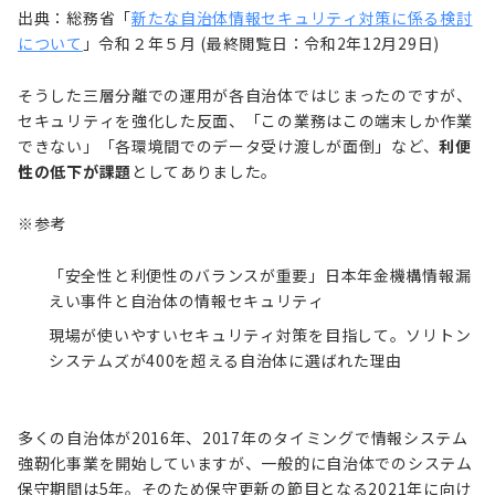
出典：総務省「
新たな自治体情報セキュリティ対策に係る検討
について
」令和２年５月 (最終閲覧日：令和2年12月29日)
そうした三層分離での運用が各自治体ではじまったのですが、
セキュリティを強化した反面、「この業務はこの端末しか作業
できない」「各環境間でのデータ受け渡しが面倒」など、
利便
性の低下が課題
としてありました。
※参考
「安全性と利便性のバランスが重要」日本年金機構情報漏
えい事件と自治体の情報セキュリティ
現場が使いやすいセキュリティ対策を目指して。ソリトン
システムズが400を超える自治体に選ばれた理由
多くの自治体が2016年、2017年のタイミングで情報システム
強靭化事業を開始していますが、一般的に自治体でのシステム
保守期間は5年。そのため保守更新の節目となる2021年に向け