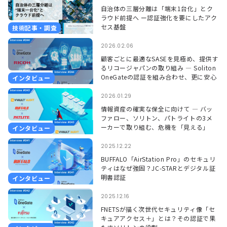
自治体の三層分離は「端末1台化」とク
ラウド前提へ ー認証強化を要にしたアク
セス基盤
技術記事・調査
2026.02.06
顧客ごとに最適なSASEを見極め、提供す
るリコージャパンの取り組み ― Soliton
OneGateの認証を組み合わせ、更に安心
インタビュー
して使える環境に ―
2026.01.29
情報資産の確実な保全に向けて ― バッ
ファロー、ソリトン、パトライトの3メ
ーカーで取り組む、危機を「見える」
インタビュー
「聞こえる」形で捉えるソリューション
―
2025.12.22
BUFFALO「AirStation Pro」のセキュリ
ティはなぜ強固？JC-STARとデジタル証
明書認証
インタビュー
2025.12.16
FNETSが描く次世代セキュリティ像「セ
キュアアクセス＋」とは？その認証で果