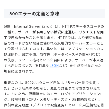
500エラーの定義と意味
500（Internal Server Error）は、HTTPステータスコードの
一種で、
サーバーが予期しない状況に遭遇し、リクエストを完
了できなかった
ことを示します。HTTPでは、より適切な5xx
系のコードがない場合に使われる汎用的なサーバーエラーとし
て位置づけられています。具体的には、アプリケーションの未
処理例外、設定不備、依存先（データベースや外部APIなど）
の失敗、リソース枯渇といった要因により、サーバーが本来返
すべきレスポンス（HTMLや
JSON
など）を生成できなかった
場合に返されます。
重要なのは、500というコード自体は「サーバー側で失敗し
た」という結果のみを示し、原因の詳細までは含まない点で
す。そのため、原因特定にはエラーログやアプリケーションロ
グ、監視指標（CPU・メモリ・ディスク・DB接続数など）、
直前の変更履歴（デプロイや設定変更）といった周辺情報を総