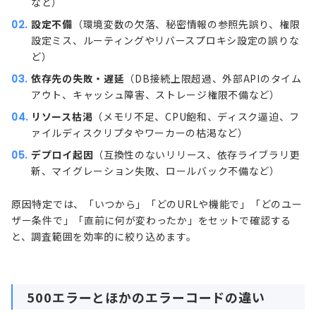
など）
設定不備
（環境変数の欠落、秘密情報の参照先誤り、権限
設定ミス、ルーティングやリバースプロキシ設定の誤りな
ど）
依存先の失敗・遅延
（DB接続上限超過、外部APIのタイム
アウト、キャッシュ障害、ストレージ権限不備など）
リソース枯渇
（メモリ不足、CPU飽和、ディスク逼迫、フ
ァイルディスクリプタやワーカーの枯渇など）
デプロイ起因
（互換性のないリリース、依存ライブラリ更
新、マイグレーション失敗、ロールバック不備など）
原因特定では、「いつから」「どのURLや機能で」「どのユー
ザー条件で」「直前に何が変わったか」をセットで確認する
と、調査範囲を効率的に絞り込めます。
500エラーとほかのエラーコードの違い