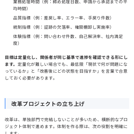
業務処理時間（例：締め処理日数、申請から承認までの平
均時間）
品質指標（例：差戻し率、エラー率、手戻り件数）
統制指標（例：証跡の欠落率、権限棚卸し実施率）
体験指標（例：問い合わせ件数、自己解決率、社内満足
度）
目標は定量化し、関係者が同じ基準で進捗を確認できる形にし
ます。
定量化が難しい場合でも、最低限「現状で何が問題にな
っているか」と「改善後にどの状態を目指すか」を言葉で合意
しておく必要があります。
改革プロジェクトの立ち上げ
改革は、単独部門で完結しないことが多いため、横断的なプロ
ジェクト体制で進めます。体制を作る際は、次の役割を明確に
します。