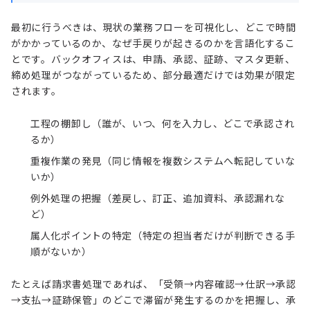
最初に行うべきは、現状の業務フローを可視化し、どこで時間
がかかっているのか、なぜ手戻りが起きるのかを言語化するこ
とです。バックオフィスは、申請、承認、証跡、マスタ更新、
締め処理がつながっているため、部分最適だけでは効果が限定
されます。
工程の棚卸し（誰が、いつ、何を入力し、どこで承認され
るか）
重複作業の発見（同じ情報を複数システムへ転記していな
いか）
例外処理の把握（差戻し、訂正、追加資料、承認漏れな
ど）
属人化ポイントの特定（特定の担当者だけが判断できる手
順がないか）
たとえば請求書処理であれば、「受領→内容確認→仕訳→承認
→支払→証跡保管」のどこで滞留が発生するのかを把握し、承