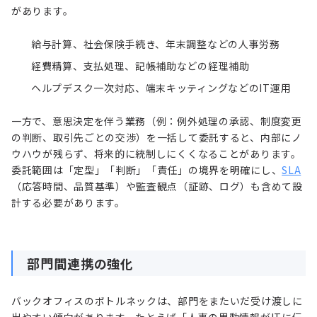
があります。
給与計算、社会保険手続き、年末調整などの人事労務
経費精算、支払処理、記帳補助などの経理補助
ヘルプデスク一次対応、端末キッティングなどのIT運用
一方で、意思決定を伴う業務（例：例外処理の承認、制度変更
の判断、取引先ごとの交渉）を一括して委託すると、内部にノ
ウハウが残らず、将来的に統制しにくくなることがあります。
委託範囲は「定型」「判断」「責任」の境界を明確にし、
SLA
（応答時間、品質基準）や監査観点（証跡、ログ）も含めて設
計する必要があります。
部門間連携の強化
バックオフィスのボトルネックは、部門をまたいだ受け渡しに
出やすい傾向があります。たとえば「人事の異動情報がITに伝