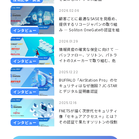
2026.02.06
顧客ごとに最適なSASEを見極め、
提供するリコージャパンの取り組
み ― Soliton OneGateの認証を組
インタビュー
み合わせ、更に安心して使える環
境に ―
2026.01.29
情報資産の確実な保全に向けて ―
バッファロー、ソリトン、パトラ
イトの3メーカーで取り組む、危
インタビュー
機を「見える」「聞こえる」形で
捉えるソリューション ―
2025.12.22
BUFFALO「AirStation Pro」のセ
キュリティはなぜ強固？JC-STAR
とデジタル証明書認証
インタビュー
2025.12.16
FNETSが描く次世代セキュリティ
像「セキュアアクセス＋」とは？
その認証で果たすソリトンの役割
インタビュー