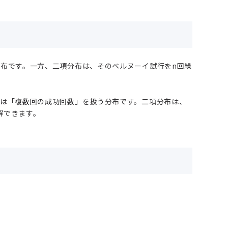
分布です。一方、二項分布は、そのベルヌーイ試行をn回繰
布は「複数回の成功回数」を扱う分布です。二項分布は、
解できます。