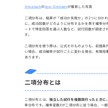
Unsplash
の
Igor Omilaev
が撮影した写真
二項分布は、結果が「成功か失敗か」の2つに分か
に、成功回数がどのように分布するかを表す確率分
ートで特定回答を選ぶ人数など、試行回数が固定さ
す。
二項分布を使う際は、公式そのものよりも、前提条
い場合、成功確率が試行ごとに変わる場合、有限母
あります。
二項分布とは
二項分布とは、
独立した試行を複数回行ったときに
率分布です。確率変数Xが二項分布に従う場合、一般に X 