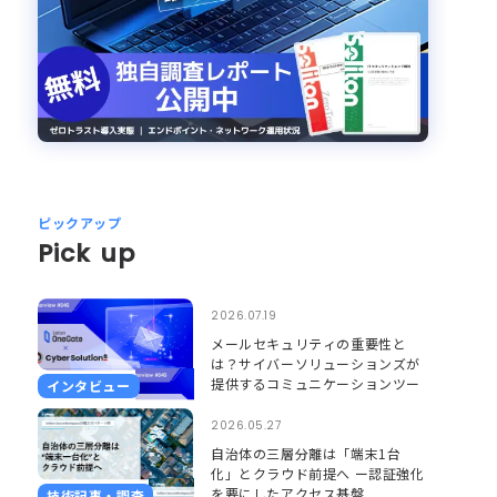
ピックアップ
Pick up
2026.07.19
メールセキュリティの重要性と
は？サイバーソリューションズが
提供するコミュニケーションツー
インタビュー
ルのセキュリティとそれを支える
Soliton OneGate
2026.05.27
自治体の三層分離は「端末1台
化」とクラウド前提へ ー認証強化
を要にしたアクセス基盤
技術記事・調査