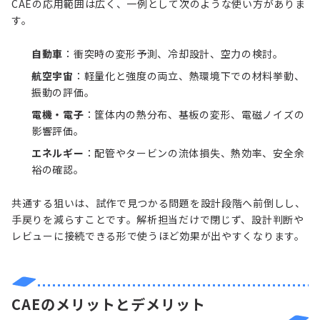
CAEの応用範囲は広く、一例として次のような使い方がありま
す。
自動車
：衝突時の変形予測、冷却設計、空力の検討。
航空宇宙
：軽量化と強度の両立、熱環境下での材料挙動、
振動の評価。
電機・電子
：筐体内の熱分布、基板の変形、電磁ノイズの
影響評価。
エネルギー
：配管やタービンの流体損失、熱効率、安全余
裕の確認。
共通する狙いは、試作で見つかる問題を設計段階へ前倒しし、
手戻りを減らすことです。解析担当だけで閉じず、設計判断や
レビューに接続できる形で使うほど効果が出やすくなります。
CAEのメリットとデメリット