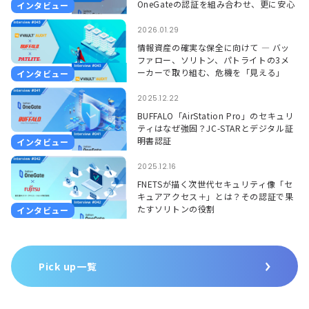
OneGateの認証を組み合わせ、更に安心
インタビュー
して使える環境に ―
2026.01.29
情報資産の確実な保全に向けて ― バッ
ファロー、ソリトン、パトライトの3メ
ーカーで取り組む、危機を「見える」
インタビュー
「聞こえる」形で捉えるソリューション
―
2025.12.22
BUFFALO「AirStation Pro」のセキュリ
ティはなぜ強固？JC-STARとデジタル証
明書認証
インタビュー
2025.12.16
FNETSが描く次世代セキュリティ像「セ
キュアアクセス＋」とは？その認証で果
たすソリトンの役割
インタビュー
Pick up一覧