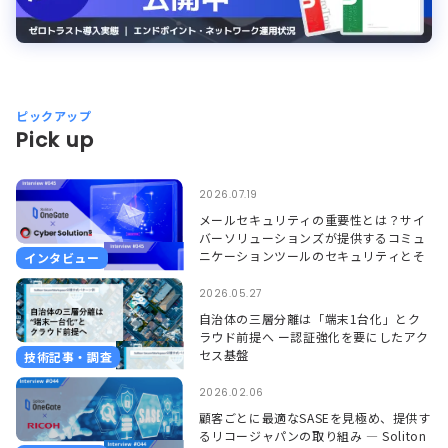
ピックアップ
Pick up
2026.07.19
メールセキュリティの重要性とは？サイ
バーソリューションズが提供するコミュ
ニケーションツールのセキュリティとそ
インタビュー
れを支えるSoliton OneGate
2026.05.27
自治体の三層分離は「端末1台化」とク
ラウド前提へ ー認証強化を要にしたアク
セス基盤
技術記事・調査
2026.02.06
顧客ごとに最適なSASEを見極め、提供す
るリコージャパンの取り組み ― Soliton