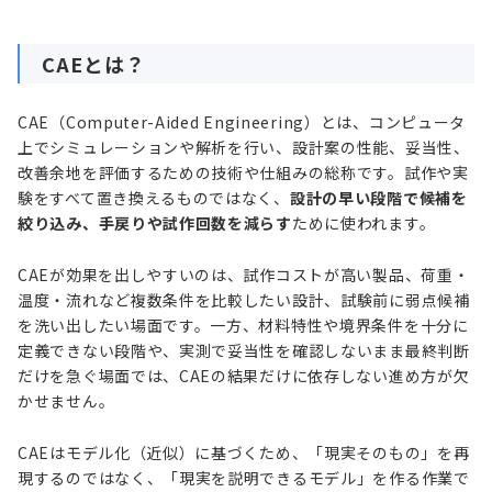
CAEとは？
CAE（Computer-Aided Engineering）とは、コンピュータ
上でシミュレーションや解析を行い、設計案の性能、妥当性、
改善余地を評価するための技術や仕組みの総称です。試作や実
験をすべて置き換えるものではなく、
設計の早い段階で候補を
絞り込み、手戻りや試作回数を減らす
ために使われます。
CAEが効果を出しやすいのは、試作コストが高い製品、荷重・
温度・流れなど複数条件を比較したい設計、試験前に弱点候補
を洗い出したい場面です。一方、材料特性や境界条件を十分に
定義できない段階や、実測で妥当性を確認しないまま最終判断
だけを急ぐ場面では、CAEの結果だけに依存しない進め方が欠
かせません。
CAEはモデル化（近似）に基づくため、「現実そのもの」を再
現するのではなく、「現実を説明できるモデル」を作る作業で