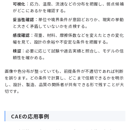
可視化
：応力、温度、流速などの分布を把握し、弱点候補
がどこにあるかを確認する。
妥当性確認
：単位や境界条件が意図どおりか、現実の挙動
と大きく矛盾していないかを点検する。
感度確認
：荷重、材料、摩擦係数などを変えたときの変化
幅を見て、設計の余裕や不安定な条件を把握する。
検証
：必要に応じて試験や過去実績と照合し、モデルの信
頼性を確かめる。
画像や色分布が整っていても、前提条件が不適切であれば判断
を誤ります。どの条件で計算し、どこまで信頼できるかを明示
し、設計、製造、品質の関係者が共有できる形で残すことが大
切です。
CAEの応用事例