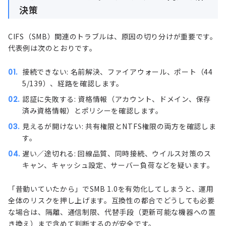
決策
CIFS（SMB）関連のトラブルは、原因の切り分けが重要です。
代表例は次のとおりです。
接続できない: 名前解決、ファイアウォール、ポート（44
5/139）、経路を確認します。
認証に失敗する: 資格情報（アカウント、ドメイン、保存
済み資格情報）とポリシーを確認します。
見えるが開けない: 共有権限とNTFS権限の両方を確認しま
す。
遅い／途切れる: 回線品質、同時接続、ウイルス対策のス
キャン、キャッシュ設定、サーバー負荷などを疑います。
「昔動いていたから」でSMB 1.0を有効化してしまうと、運用
全体のリスクを押し上げます。互換性の都合でどうしても必要
な場合は、隔離、通信制限、代替手段（更新可能な機器への置
き換え）まで含めて判断するのが安全です。