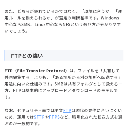
また、どちらが優れているかではなく、「環境に合うか」「運
用ルールを揃えられるか」が選定の判断基準です。Windows
中心ならSMB、Linux中心ならNFSという選び方が分かりやす
いでしょう。
FTPとの違い
FTP（File Transfer Protocol）
は、ファイルを「共有して
共同編集する」よりも、「ある場所から別の場所へ転送する」
用途に向いた仕組みです。SMBは共有フォルダとして扱える一
方、FTPは基本的にアップロード／ダウンロードのモデルで
す。
なお、セキュリティ面では平文
FTP
は現代の要件に合いにくい
ため、運用では
SFTP
や
FTPS
など、暗号化された転送方式を選
ぶのが一般的です。