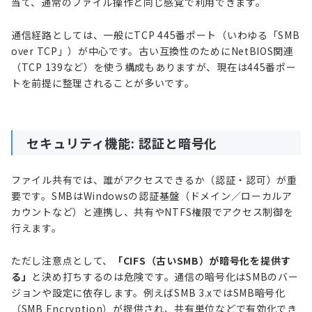
当て、通常のファイル操作と同じ感覚で利用できます。
通信経路としては、一般にTCP 445番ポート（いわゆる「SMB
over TCP」）が中心です。古い互換性のためにNetBIOS関連
（TCP 139など）を使う構成もありますが、現在は445番ポー
トを前提に整理されることが多いです。
セキュリティ機能: 認証と暗号化
ファイル共有では、誰がアクセスできるか（認証・認可）が重
要です。SMBはWindowsの認証基盤（ドメイン／ローカルア
カウントなど）と連携し、共有やNTFS権限でアクセス制御を
行えます。
ただし注意点として、
「CIFS（古いSMB）が暗号化を提供す
る」
と決め打ちするのは危険です。通信の暗号化はSMBのバー
ジョンや設定に依存します。例えばSMB 3.xではSMB暗号化
（SMB Encryption）が提供され、共有単位などで有効化でき