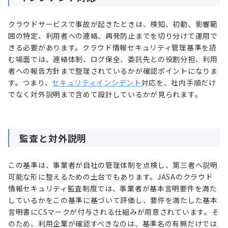
クラウドサービスで事故が起きたときは、検知、初動、影響範
囲の特定、利用者への連絡、再発防止までを切り分けて運用で
きる必要があります。クラウド情報セキュリティ管理基準を読
む場面では、連絡体制、ログ保全、委託先との役割分担、利用
者への報告方針まで整理されているかが確認ポイントになりま
す。つまり、
セキュリティインシデント
対応を、社内手順だけ
でなく対外説明まで含めて設計しているかが見られます。
監査と対外説明
この基準は、事業者が自社の管理体制を点検し、第三者へ説明
可能な形に整えるための土台でもあります。JASAのクラウド
情報セキュリティ監査制度では、事業者が基本言明要件を満た
しているかをこの基準に基づいて評価し、要件を満たした基本
言明書にCSマークが付与される仕組みが用意されています。そ
のため、利用企業が確認すべきなのは、基準名の有無だけでは