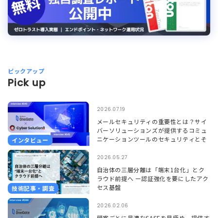
ピックアップ
Pick up
2026.07.19
メールセキュリティの重要性とは？サイ
バーソリューションズが提供するコミュ
ニケーションツールのセキュリティとそ
インタビュー
れを支えるSoliton OneGate
2026.05.27
自治体の三層分離は「端末1台化」とク
ラウド前提へ ー認証強化を要にしたアク
セス基盤
技術記事・調査
2026.02.06
顧客ごとに最適なSASEを見極め、提供す