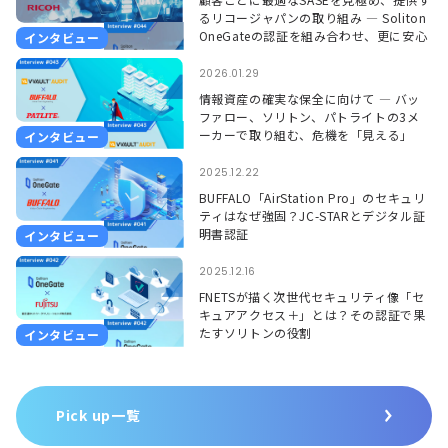
るリコージャパンの取り組み ― Soliton
OneGateの認証を組み合わせ、更に安心
インタビュー
して使える環境に ―
2026.01.29
情報資産の確実な保全に向けて ― バッ
ファロー、ソリトン、パトライトの3メ
ーカーで取り組む、危機を「見える」
インタビュー
「聞こえる」形で捉えるソリューション
―
2025.12.22
BUFFALO「AirStation Pro」のセキュリ
ティはなぜ強固？JC-STARとデジタル証
明書認証
インタビュー
2025.12.16
FNETSが描く次世代セキュリティ像「セ
キュアアクセス＋」とは？その認証で果
たすソリトンの役割
インタビュー
Pick up一覧