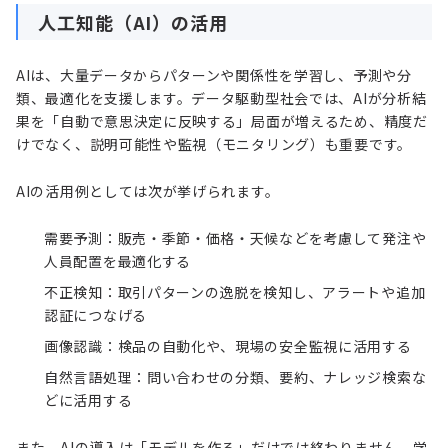
人工知能（AI）の活用
AIは、大量データからパターンや関係性を学習し、予測や分
類、最適化を支援します。データ駆動型社会では、AIが分析結
果を「自動で意思決定に反映する」局面が増えるため、精度だ
けでなく、説明可能性や監視（モニタリング）も重要です。
AIの活用例としては次が挙げられます。
需要予測：販売・季節・価格・天候などを考慮して発注や
人員配置を最適化する
不正検知：取引パターンの逸脱を検知し、アラートや追加
認証につなげる
画像認識：検品の自動化や、現場の安全監視に活用する
自然言語処理：問い合わせの分類、要約、ナレッジ検索な
どに活用する
また、AIの導入は「モデルを作る」だけでは終わりません。学