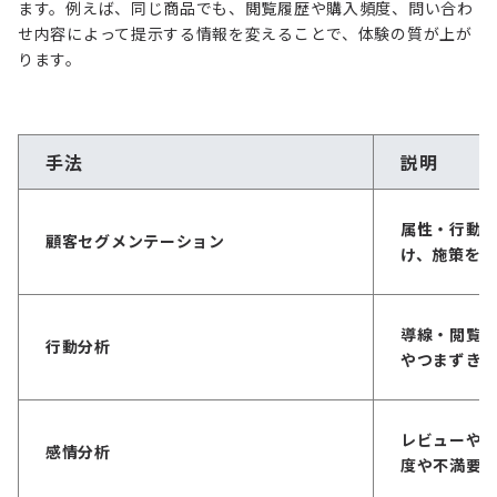
ます。例えば、同じ商品でも、閲覧履歴や購入頻度、問い合わ
せ内容によって提示する情報を変えることで、体験の質が上が
ります。
手法
説明
属性・行動
顧客セグメンテーション
け、施策を
導線・閲覧
行動分析
やつまずき
レビューや
感情分析
度や不満要