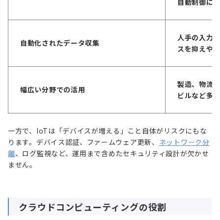
自動制御に
人手の入力
自動化されたデータ収集
スを抑えや
製造、物流
幅広い分野での活用
ビルなど多
一方で、IoTは「デバイスが増える」こと自体がリスクにもな
ります。デバイス認証、ファームウェア更新、
ネットワーク分
離
、ログ監視など、運用まで含めたセキュリティ設計が欠かせ
ません。
クラウドコンピューティングの役割