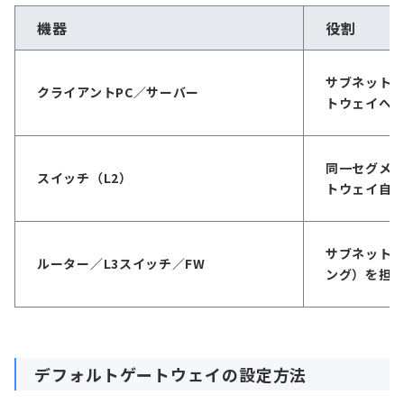
機器
役割
サブネット
クライアントPC／サーバー
トウェイへ
同一セグメ
スイッチ（L2）
トウェイ自
サブネット
ルーター／L3スイッチ／FW
ング）を担
デフォルトゲートウェイの設定方法