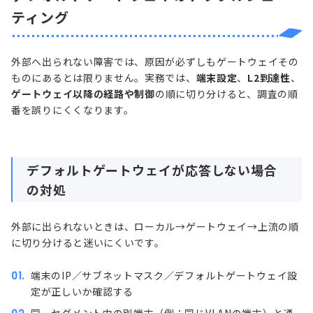
ティング
外部へ出られない障害では、原因が必ずしもゲートウェイその
ものにあるとは限りません。実務では、
端末設定
、
L2到達性
、
ゲートウェイ以降の経路や制御
の順に切り分けると、調査の順
番を誤りにくくなります。
デフォルトゲートウェイが応答しない場合
の対処
外部に出られないときは、ローカル→ゲートウェイ→上流の順
に切り分けると迷いにくいです。
端末のIP／サブネットマスク／デフォルトゲートウェイ設
定が正しいか確認する
同一セグメント内の別端末（例：同じ
VLAN
の端末）と通