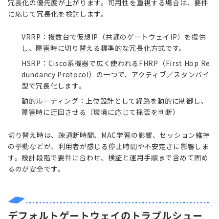
冗長化の優先度が上がります。可用性を重視する場合は、要件
に応じて冗長化を検討します。
VRRP
：複数台で仮想IP（共通のゲートウェイIP）を提供
し、障害時に切り替える標準的な冗長化方式です。
HSRP
：Cisco系機器で広く使われるFHRP（First Hop Re
dundancy Protocol）の一つで、アクティブ／スタンバイ
型で冗長化します。
動的ルーティング：上位設計として経路を動的に制御し、
障害時に迂回させる（環境に応じて採否を判断）
切り替え時は、疎通断時間、MAC学習の影響、セッション維持
の挙動などが、利用者が感じる停止時間や不安定さに影響しま
す。設計段階で要件に合わせ、検証と運用手順まで含めて固め
るのが安全です。
デフォルトゲートウェイのトラブルシュー