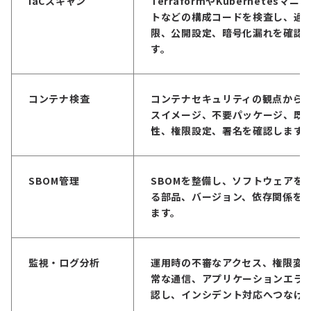
IaCスキャン
TerraformやKubernetesマニ
トなどの構成コードを検査し、過
限、公開設定、暗号化漏れを確認
す。
コンテナ検査
コンテナセキュリティ
の観点から
スイメージ、不要パッケージ、既
性、権限設定、署名を確認します
SBOM管理
SBOM
を整備し、ソフトウェアを
る部品、バージョン、依存関係を
ます。
監視・ログ分析
運用時の不審なアクセス、権限変
常な通信、アプリケーションエラ
認し、インシデント対応へつなげ