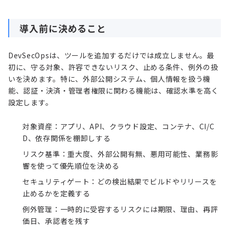
導入前に決めること
DevSecOpsは、ツールを追加するだけでは成立しません。最
初に、守る対象、許容できないリスク、止める条件、例外の扱
いを決めます。特に、外部公開システム、個人情報を扱う機
能、認証・決済・管理者権限に関わる機能は、確認水準を高く
設定します。
対象資産：アプリ、API、クラウド設定、コンテナ、CI/C
D、依存関係を棚卸しする
リスク基準：重大度、外部公開有無、悪用可能性、業務影
響を使って優先順位を決める
セキュリティゲート：どの検出結果でビルドやリリースを
止めるかを定義する
例外管理：一時的に受容するリスクには期限、理由、再評
価日、承認者を残す