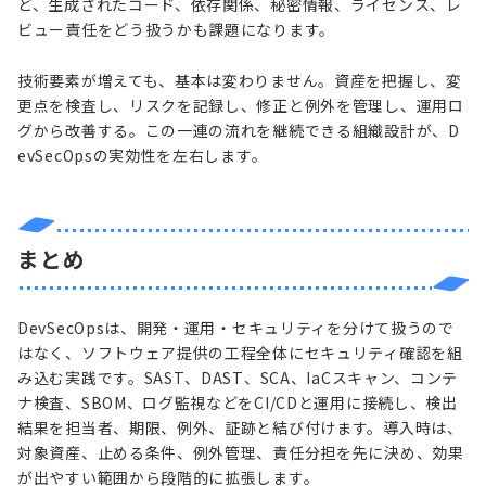
ど、生成されたコード、依存関係、秘密情報、ライセンス、レ
ビュー責任をどう扱うかも課題になります。
技術要素が増えても、基本は変わりません。資産を把握し、変
更点を検査し、リスクを記録し、修正と例外を管理し、運用ロ
グから改善する。この一連の流れを継続できる組織設計が、D
evSecOpsの実効性を左右します。
まとめ
DevSecOpsは、開発・運用・セキュリティを分けて扱うので
はなく、ソフトウェア提供の工程全体にセキュリティ確認を組
み込む実践です。SAST、DAST、SCA、IaCスキャン、コンテ
ナ検査、SBOM、ログ監視などをCI/CDと運用に接続し、検出
結果を担当者、期限、例外、証跡と結び付けます。導入時は、
対象資産、止める条件、例外管理、責任分担を先に決め、効果
が出やすい範囲から段階的に拡張します。