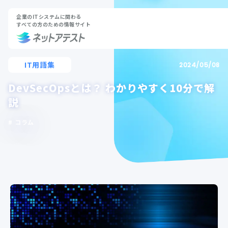
企業のITシステムに関わる
すべての方のための情報サイト
IT用語集
2024/05/08
DevSecOpsとは？ わかりやすく10分で解
説
コラム