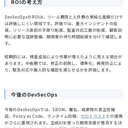
ROIの考え方
DevSecOpsのROIは、ツール費用と人件費の単純な差額だけで
は評価しにくい領域です。評価では、重大インシデントの低
減、リリース直前の手戻り削減、監査対応工数の削減、顧客説
明に必要な証跡整備、開発者の待ち時間削減を分けて確認しま
す。
短期的には、検査追加により作業が増えたように見える場合が
あります。中長期では、修正の前倒し、標準化、再発防止によ
り、緊急対応や属人的な確認を減らせるかを評価します。
今後のDevSecOps
今後のDevSecOpsでは、SBOM、署名、成果物の真正性確
認、Policy as Code、ランタイム防御、
ゼロトラスト
との連携
がさらに重視されます。生成AIを使った開発支援が普及するほ