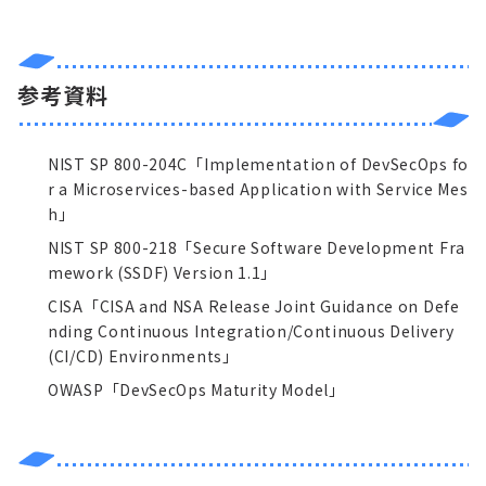
参考資料
NIST SP 800-204C「Implementation of DevSecOps fo
r a Microservices-based Application with Service Mes
h」
NIST SP 800-218「Secure Software Development Fra
mework (SSDF) Version 1.1」
CISA「CISA and NSA Release Joint Guidance on Defe
nding Continuous Integration/Continuous Delivery
(CI/CD) Environments」
OWASP「DevSecOps Maturity Model」