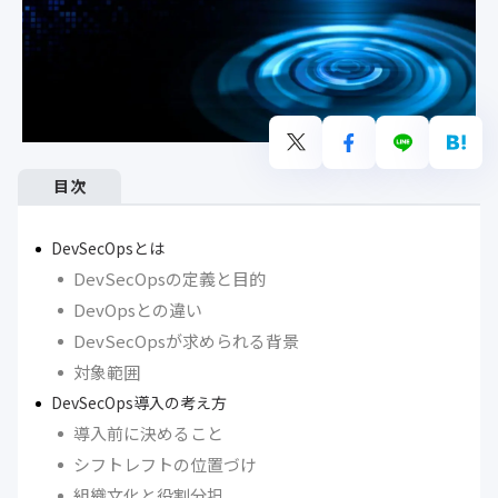
目次
DevSecOpsとは
DevSecOpsの定義と目的
DevOpsとの違い
DevSecOpsが求められる背景
対象範囲
DevSecOps導入の考え方
導入前に決めること
シフトレフトの位置づけ
組織文化と役割分担