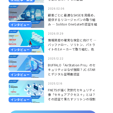
2026.02.06
顧客ごとに最適なSASEを見極め、
提供するリコージャパンの取り組
み ― Soliton OneGateの認証を組
インタビュー
み合わせ、更に安心して使える環
境に ―
2026.01.29
情報資産の確実な保全に向けて ―
バッファロー、ソリトン、パトラ
イトの3メーカーで取り組む、危
インタビュー
機を「見える」「聞こえる」形で
捉えるソリューション ―
2025.12.22
BUFFALO「AirStation Pro」のセ
キュリティはなぜ強固？JC-STAR
とデジタル証明書認証
インタビュー
2025.12.16
FNETSが描く次世代セキュリティ
像「セキュアアクセス＋」とは？
その認証で果たすソリトンの役割
インタビュー