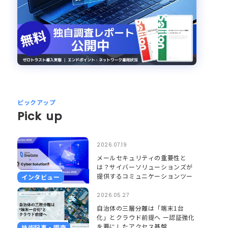
ピックアップ
Pick up
2026.07.19
メールセキュリティの重要性と
は？サイバーソリューションズが
提供するコミュニケーションツー
インタビュー
ルのセキュリティとそれを支える
Soliton OneGate
2026.05.27
自治体の三層分離は「端末1台
化」とクラウド前提へ ー認証強化
を要にしたアクセス基盤
技術記事・調査