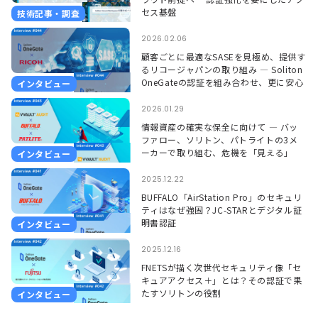
セス基盤
技術記事・調査
2026.02.06
顧客ごとに最適なSASEを見極め、提供す
るリコージャパンの取り組み ― Soliton
OneGateの認証を組み合わせ、更に安心
インタビュー
して使える環境に ―
2026.01.29
情報資産の確実な保全に向けて ― バッ
ファロー、ソリトン、パトライトの3メ
ーカーで取り組む、危機を「見える」
インタビュー
「聞こえる」形で捉えるソリューション
―
2025.12.22
BUFFALO「AirStation Pro」のセキュリ
ティはなぜ強固？JC-STARとデジタル証
明書認証
インタビュー
2025.12.16
FNETSが描く次世代セキュリティ像「セ
キュアアクセス＋」とは？その認証で果
たすソリトンの役割
インタビュー