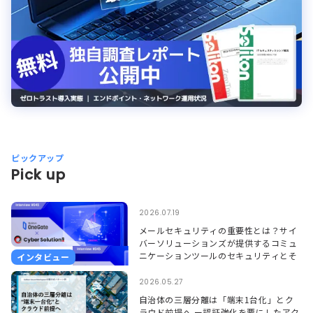
ピックアップ
Pick up
2026.07.19
メールセキュリティの重要性とは？サイ
バーソリューションズが提供するコミュ
ニケーションツールのセキュリティとそ
インタビュー
れを支えるSoliton OneGate
2026.05.27
自治体の三層分離は「端末1台化」とク
ラウド前提へ ー認証強化を要にしたアク