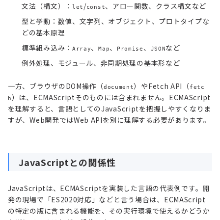
文法（構文）：
/
、アロー関数、クラス構文など
let
const
型と挙動：数値、文字列、オブジェクト、プロトタイプな
どの基本原理
標準組み込み：
、
、
、
など
Array
Map
Promise
JSON
例外処理、モジュール、非同期処理の基本形など
一方、ブラウザのDOM操作（
）やFetch API（
document
fetc
）は、ECMAScriptそのものには含まれません。ECMAScript
h
を理解すると、言語としてのJavaScriptを把握しやすくなりま
すが、Web開発ではWeb APIを別に理解する必要があります。
JavaScriptとの関係性
JavaScriptは、ECMAScriptを実装した言語の代表例です。開
発の現場で「ES2020対応」などと言う場合は、ECMAScript
の特定の版に含まれる機能を、その実行環境で使えるかどうか