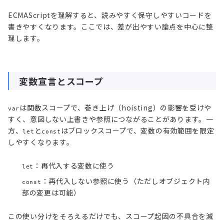
ECMAScriptを理解すると、読みやすく保守しやすいコードを
書きやすくなります。ここでは、差が出やすい論点を中心に整
理します。
変数宣言とスコープ
は関数スコープで、巻き上げ（hoisting）の影響を受けや
var
すく、意図しない上書きや参照につながることがあります。一
方、
と
はブロックスコープで、変数の有効範囲を限定
let
const
しやすくなります。
：再代入する変数に使う
let
：再代入しない参照に使う（ただしオブジェクト内
const
部の変更は可能）
この使い分けをそろえるだけでも、スコープ起因の不具合を減