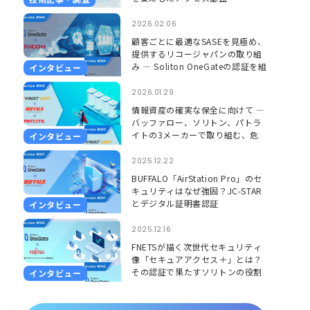
2026.02.06
顧客ごとに最適なSASEを見極め、
提供するリコージャパンの取り組
み ― Soliton OneGateの認証を組
インタビュー
み合わせ、更に安心して使える環
境に ―
2026.01.29
情報資産の確実な保全に向けて ―
バッファロー、ソリトン、パトラ
イトの3メーカーで取り組む、危
インタビュー
機を「見える」「聞こえる」形で
捉えるソリューション ―
2025.12.22
BUFFALO「AirStation Pro」のセ
キュリティはなぜ強固？JC-STAR
とデジタル証明書認証
インタビュー
2025.12.16
FNETSが描く次世代セキュリティ
像「セキュアアクセス＋」とは？
その認証で果たすソリトンの役割
インタビュー