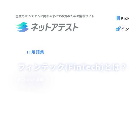
企業のITシステムに関わる
すべての方のための情報サイト
Pic
イ
IT用語集
フィンテック(FinTech)とは
コラム
金融