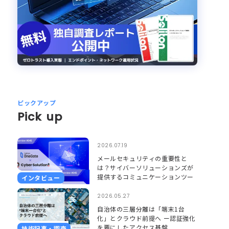
ピックアップ
Pick up
2026.07.19
メールセキュリティの重要性と
は？サイバーソリューションズが
提供するコミュニケーションツー
インタビュー
ルのセキュリティとそれを支える
Soliton OneGate
2026.05.27
自治体の三層分離は「端末1台
化」とクラウド前提へ ー認証強化
を要にしたアクセス基盤
技術記事・調査