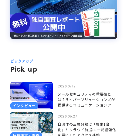
ピックアップ
Pick up
2026.07.19
メールセキュリティの重要性と
は？サイバーソリューションズが
提供するコミュニケーションツー
インタビュー
ルのセキュリティとそれを支える
Soliton OneGate
2026.05.27
自治体の三層分離は「端末1台
化」とクラウド前提へ ー認証強化
を要にしたアクセス基盤
技術記事・調査