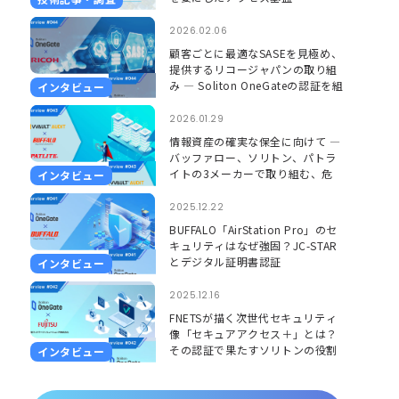
2026.02.06
顧客ごとに最適なSASEを見極め、
提供するリコージャパンの取り組
い
み ― Soliton OneGateの認証を組
インタビュー
み合わせ、更に安心して使える環
境に ―
2026.01.29
で使うか、ローカルネ
情報資産の確実な保全に向けて ―
うか
バッファロー、ソリトン、パトラ
イトの3メーカーで取り組む、危
インタビュー
機を「見える」「聞こえる」形で
捉えるソリューション ―
2025.12.22
ス空間の大きさが異な
BUFFALO「AirStation Pro」のセ
キュリティはなぜ強固？JC-STAR
とデジタル証明書認証
インタビュー
か、同じ値を継続利用
2025.12.16
FNETSが描く次世代セキュリティ
像「セキュアアクセス＋」とは？
その認証で果たすソリトンの役割
インタビュー