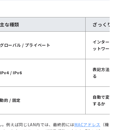
主な種類
ざっくりした違
インターネット側
グローバル / プライベート
ットワーク内で使
表記方法とアドレ
IPv4 / IPv6
る
自動で変わり得る
動的 / 固定
するか
ん。例えば同じLAN内では、最終的には
MACアドレス
（機