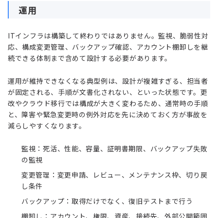
運用
ITインフラは構築して終わりではありません。監視、脆弱性対
応、構成変更管理、バックアップ確認、アカウント棚卸しを継
続できる体制まで含めて設計する必要があります。
運用が維持できなくなる典型例は、設計が複雑すぎる、担当者
が固定される、手順が文書化されない、といった状態です。更
改やクラウド移行では構成が大きく変わるため、通常時の手順
と、障害や緊急変更時の例外対応を先に決めておく方が事故を
減らしやすくなります。
監視：死活、性能、容量、証明書期限、バックアップ失敗
の監視
変更管理：変更申請、レビュー、メンテナンス枠、切り戻
し条件
バックアップ：取得だけでなく、復旧テストまで行う
棚卸し：アカウント、権限、資産、接続先、外部公開範囲