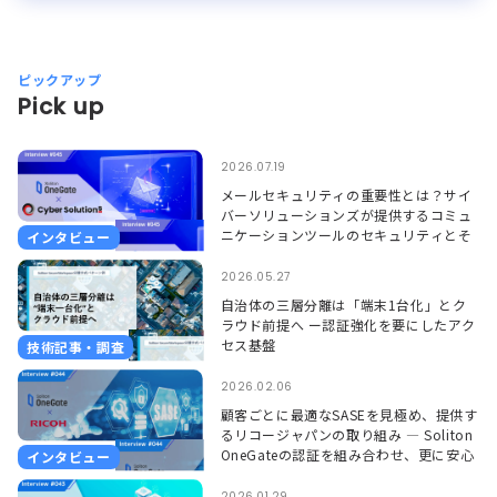
ピックアップ
Pick up
2026.07.19
メールセキュリティの重要性とは？サイ
バーソリューションズが提供するコミュ
ニケーションツールのセキュリティとそ
インタビュー
れを支えるSoliton OneGate
2026.05.27
自治体の三層分離は「端末1台化」とク
ラウド前提へ ー認証強化を要にしたアク
セス基盤
技術記事・調査
2026.02.06
顧客ごとに最適なSASEを見極め、提供す
るリコージャパンの取り組み ― Soliton
OneGateの認証を組み合わせ、更に安心
インタビュー
して使える環境に ―
2026.01.29