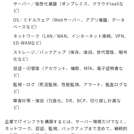
サーバー／仮想化基盤（オンプレミス、クラウド
IaaS
な
ど）
OS／ミドルウェア（Webサーバー、アプリ基盤、データ
ベースなど）
ネットワーク（
LAN
／
WAN
、インターネット接続、
VPN
、
SD-WAN
など）
ストレージ／バックアップ（保存、復旧、世代管理、暗号
化など）
認証・ID管理（アカウント、権限、MFA、
電子証明書
な
ど）
監視・ログ（死活監視、性能監視、アラート、監査ログな
ど）
障害対策・復旧（冗長化、
DR
、
BCP
、切り戻し計画な
ど）
企業でITインフラを構築するとは、サーバー環境だけでなく、
ネットワーク、認証、監視、バックアップまで含めて、継続的