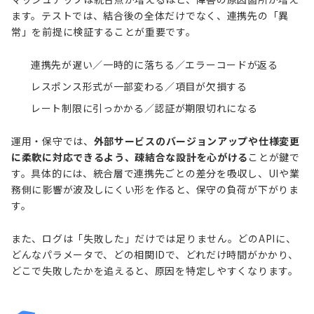
ます。テストでは、結合後の全体だけでなく、連携先の「異
常」を前提に検証することが重要です。
連携先が遅い／一時的に落ちる／エラーコードが返る
レスポンス形式が一部変わる／項目が欠損する
レート制限に引っかかる／認証が期限切れになる
運用・保守では、
外部サービスのバージョンアップや仕様変更
に柔軟に対応できるよう、疎結合な設計を心がける
ことが鍵で
す。具体的には、統合層で連携先ごとの差分を吸収し、UIや業
務側に影響が波及しにくい形を作ると、保守の負荷が下がりま
す。
また、ログは「失敗した」だけでは足りません。どのAPIに、
どんなパラメータで、どの相関IDで、どれだけ時間がかかり、
どこで失敗したかを追えると、原因を特定しやすくなります。