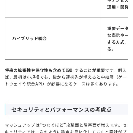
運用・開発
重要データ
な表示や一
ハイブリッド統合
する方式。
る。
将来の拡張性や保守性も含めて設計することが重要
です。例え
ば、最初は小規模でも、後から連携先が増えると中継層（ゲー
トウェイや統合API）が必要になるケースは多くあります。
セキュリティとパフォーマンスの考慮点
マッシュアップは“つなぐほど”攻撃面と障害面が増えます。セ
キュリティでは、次のように論点を具体化しておくと設計がブ