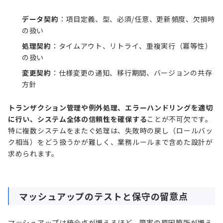
データ契約
：項目定義、型、必須/任意、更新頻度、欠損時
の扱い
処理契約
：タイムアウト、リトライ、重複実行（冪等性）
の扱い
変更契約
：仕様変更の通知、移行期間、バージョンの共存
方針
トランザクション管理や例外処理、エラーハンドリングを適切
に行い、システム全体の信頼性を確保する
ことが不可欠です。
特に複数システムをまたぐ処理は、失敗時の戻し（ロールバッ
ク相当）をどう扱うかが難しく、業務ルールまで含めた設計が
求められます。
マッシュアップのテストと保守の留意点
マッシュアップは統合点が増えるほど、障害の原因箇所が増え