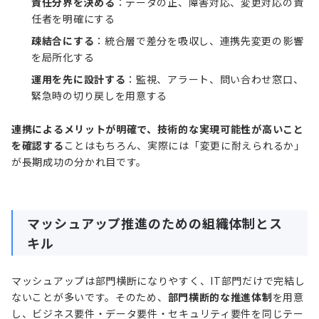
責任分界を決める
：データの正、障害対応、変更対応の責
任者を明確にする
疎結合にする
：統合層で差分を吸収し、連携先変更の影響
を局所化する
運用を先に設計する
：監視、アラート、問い合わせ窓口、
緊急時の切り戻しを用意する
連携によるメリットが明確で、技術的な実現可能性が高いこと
を確認する
ことはもちろん、実際には「変更に耐えられるか」
が長期成功の分かれ目です。
マッシュアップ推進のための組織体制とス
キル
マッシュアップは部門横断になりやすく、IT部門だけで完結し
ないことが多いです。そのため、
部門横断的な推進体制
を用意
し、ビジネス要件・データ要件・セキュリティ要件を同じテー