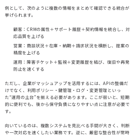
例として、次のように複数の情報をまとめて確認できる統合が
挙げられます。
顧客：CRMの属性＋サポート履歴＋契約情報を統合し、対
応品質を上げる
営業：商談状況＋在庫・納期＋請求状況を横断し、提案の
精度を上げる
運用：障害チケット＋監視＋変更履歴を結び、復旧や再発
防止を速くする
ただし、企業がマッシュアップを活用するには、APIの整備だ
けでなく、利用ポリシー・鍵管理・ログ・変更管理といっ
た“運用の土台”を揃える必要があります。ここが弱いと、短期
的に便利でも、後から保守負債になりやすい点に注意が必要で
す。
向いているのは、複数システムを見比べる手間が大きく、判断
や一次対応を速くしたい業務です。逆に、厳密な整合性が常時