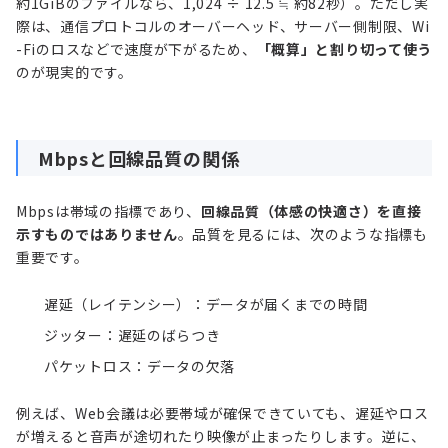
約1GiBのファイルなら、1,024 ÷ 12.5 ≒ 約82秒）。ただし実
際は、通信プロトコルのオーバーヘッド、サーバー側制限、Wi
-Fiのロスなどで速度が下がるため、
「概算」と割り切って使う
のが現実的です。
Mbpsと回線品質の関係
Mbpsは帯域の指標であり、
回線品質（体感の快適さ）を直接
示すものではありません
。品質を見るには、次のような指標も
重要です。
遅延（レイテンシー）：データが届くまでの時間
ジッター：遅延のばらつき
パケットロス：データの欠落
例えば、Web会議は必要帯域が確保できていても、遅延やロス
が増えると音声が途切れたり映像が止まったりします。逆に、