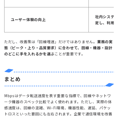
社内システム
ユーザー体験の向上
定し、利用
ただし、改善策は「回線増速」だけではありません。
業務の実
態（ピーク・上り・品質要求）に合わせて、回線・機器・設計
のどこに手を入れるかを選ぶ
ことが重要です。
まとめ
Mbpsはデータ転送速度を表す重要な指標で、回線やネットワ
ーク機器のスペック比較でよく使われます。ただし、実際の体
感速度は、回線の混雑、Wi-Fi環境、機器性能、遅延、パケッ
トロスといった要因にも左右されます。企業で通信環境を改善