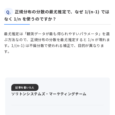
Q.
正規分布の分散の最尤推定で、なぜ 1/(n-1) では
なく 1/n を使うのですか？
最尤推定は「観測データが最も得られやすいパラメータ」を選
ぶ方法なので、正規分布の分散を最尤推定すると 1/n が現れま
す。1/(n-1) は不偏分散で使われる補正で、目的が異なりま
す。
記事を書いた人
ソリトンシステムズ・マーケティングチーム