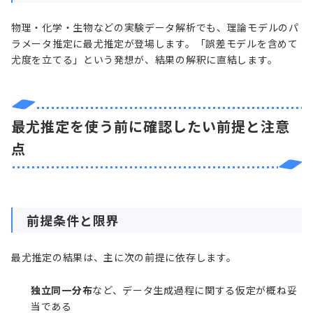
物理・化学・生物などの実験データ解析でも、理論モデルのパ
ラメータ推定に最尤推定が登場します。「誤差モデルを含めて
尤度を立てる」という発想が、結果の解釈に直結します。
最尤推定を使う前に確認したい前提と注意
点
前提条件と限界
最尤推定の結果は、主に次の前提に依存します。
独立同一分布
など、データ生成過程に関する仮定が概ね妥
当である