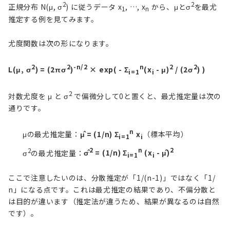
2
2
正規分布 N(μ, σ
) に従うデータ x
, …, x
から、μとσ
を最尤
1
n
推定する例を見てみます。
尤度関数は次の形になります。
2
2
-n/2
n
2
2
L(μ, σ
) = (2πσ
)
× exp( - Σ
(x
- μ)
/ (2σ
) )
i=1
i
2
対数尤度を μ と σ
で偏微分して0と置くと、最尤推定量は次の
通りです。
n
μの最尤推定量：
μ̂ = (1/n) Σ
x
（標本平均）
i=1
i
2
2
n
2
σ
の最尤推定量：
σ̂
= (1/n) Σ
(x
- μ̂)
i=1
i
ここで注意したいのは、分散推定が「1/(n-1)」ではなく「1/
n」になる点です。これは最尤推定の結果であり、不偏分散と
は目的が違います（推定法が違うため、結果が異なるのは自然
です）。