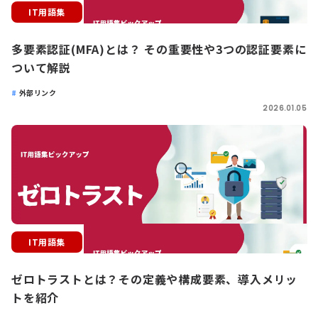
IT用語集
多要素認証(MFA)とは？ その重要性や3つの認証要素に
ついて解説
外部リンク
2026.01.05
IT用語集
ゼロトラストとは？その定義や構成要素、導入メリッ
トを紹介