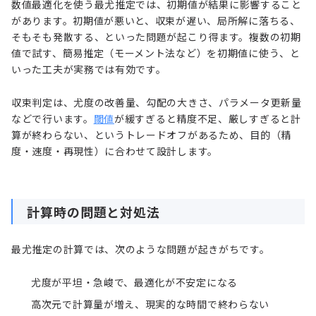
数値最適化を使う最尤推定では、初期値が結果に影響すること
があります。初期値が悪いと、収束が遅い、局所解に落ちる、
そもそも発散する、といった問題が起こり得ます。複数の初期
値で試す、簡易推定（モーメント法など）を初期値に使う、と
いった工夫が実務では有効です。
収束判定は、尤度の改善量、勾配の大きさ、パラメータ更新量
などで行います。
閾値
が緩すぎると精度不足、厳しすぎると計
算が終わらない、というトレードオフがあるため、目的（精
度・速度・再現性）に合わせて設計します。
計算時の問題と対処法
最尤推定の計算では、次のような問題が起きがちです。
尤度が平坦・急峻で、最適化が不安定になる
高次元で計算量が増え、現実的な時間で終わらない