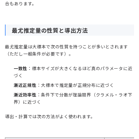
合もあります。
最尤推定量の性質と導出方法
最尤推定量は大標本で次の性質を持つことが多いとされます
（ただし一般条件が必要です）。
一致性
：標本サイズが大きくなるほど真のパラメータに近
づく
漸近正規性
：大標本で推定量が
正規分布
に近づく
漸近効率性
：条件下で分散が理論限界（クラメル・ラオ下
界）に近づく
導出・計算では次の方法がよく使われます。