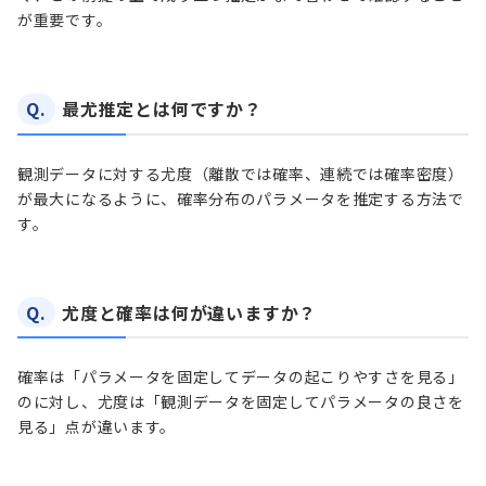
が重要です。
Q.
最尤推定とは何ですか？
観測データに対する尤度（離散では確率、連続では確率密度）
が最大になるように、確率分布のパラメータを推定する方法で
す。
Q.
尤度と確率は何が違いますか？
確率は「パラメータを固定してデータの起こりやすさを見る」
のに対し、尤度は「観測データを固定してパラメータの良さを
見る」点が違います。