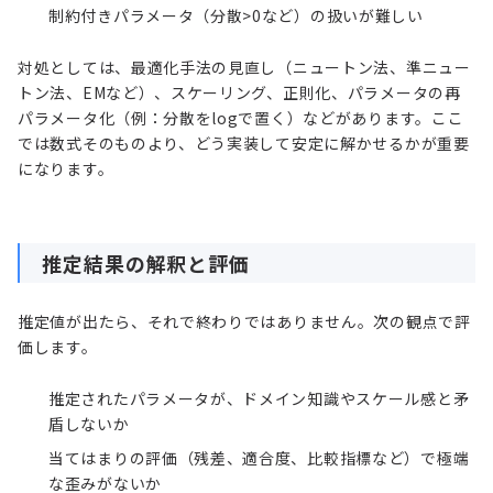
制約付きパラメータ（分散>0など）の扱いが難しい
対処としては、最適化手法の見直し（ニュートン法、準ニュー
トン法、EMなど）、スケーリング、正則化、パラメータの再
パラメータ化（例：分散をlogで置く）などがあります。ここ
では数式そのものより、どう実装して安定に解かせるかが重要
になります。
推定結果の解釈と評価
推定値が出たら、それで終わりではありません。次の観点で評
価します。
推定されたパラメータが、ドメイン知識やスケール感と矛
盾しないか
当てはまりの評価（残差、適合度、比較指標など）で極端
な歪みがないか