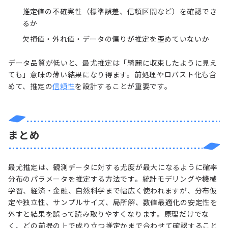
推定値の不確実性（標準誤差、信頼区間など）を確認でき
るか
欠損値・外れ値・データの偏りが推定を歪めていないか
データ品質が低いと、最尤推定は「綺麗に収束したように見え
ても」意味の薄い結果になり得ます。前処理やロバスト化も含
めて、推定の
信頼性
を設計することが重要です。
まとめ
最尤推定は、観測データに対する尤度が最大になるように確率
分布のパラメータを推定する方法です。統計モデリングや機械
学習、経済・金融、自然科学まで幅広く使われますが、分布仮
定や独立性、サンプルサイズ、局所解、数値最適化の安定性を
外すと結果を誤って読み取りやすくなります。原理だけでな
く、どの前提の上で成り立つ推定かまで合わせて確認すること