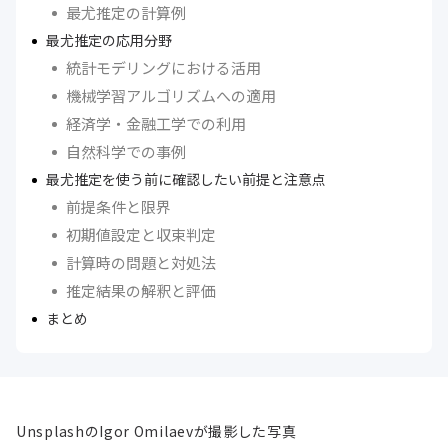
最尤推定の計算例
最尤推定の応用分野
統計モデリングにおける活用
機械学習アルゴリズムへの適用
経済学・金融工学での利用
自然科学での事例
最尤推定を使う前に確認したい前提と注意点
前提条件と限界
初期値設定と収束判定
計算時の問題と対処法
推定結果の解釈と評価
まとめ
UnsplashのIgor Omilaevが撮影した写真