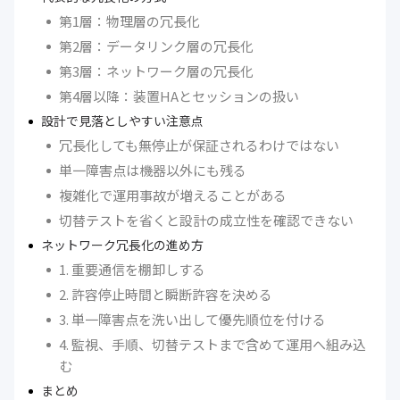
第1層：物理層の冗長化
第2層：データリンク層の冗長化
第3層：ネットワーク層の冗長化
第4層以降：装置HAとセッションの扱い
設計で見落としやすい注意点
冗長化しても無停止が保証されるわけではない
単一障害点は機器以外にも残る
複雑化で運用事故が増えることがある
切替テストを省くと設計の成立性を確認できない
ネットワーク冗長化の進め方
1. 重要通信を棚卸しする
2. 許容停止時間と瞬断許容を決める
3. 単一障害点を洗い出して優先順位を付ける
4. 監視、手順、切替テストまで含めて運用へ組み込
む
まとめ