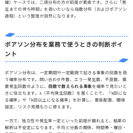
確）ケースでは、二項分布の方が前提が素直です。さらに「発
生までの待ち時間」を扱いたいなら指数分布（およびポアソン
過程）という整理が自然になります。
ポアソン分布を業務で使うときの判断ポイ
ント
ポアソン分布は、一定期間や一定範囲で起きる事象の回数を扱
う確率分布です。問い合わせ件数、エラー発生数、不良数、需
要発生回数のように、
回数で数えられる事象
を確率で見たいと
きに役立ちます。λ（平均発生回数）を置くことで、「k回にな
る確率」や「k回以上になる確率」を計算し、要員配置、閾値
設定、リスク見積もりに使えます。
一方で、独立性や発生率一定といった前提が崩れると、結果の
解釈は不安定になります。平均と分散の関係、時間帯・曜日・