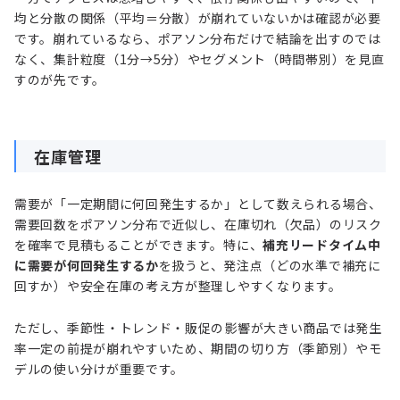
均と分散の関係（平均＝分散）が崩れていないかは確認が必要
です。崩れているなら、ポアソン分布だけで結論を出すのでは
なく、集計粒度（1分→5分）やセグメント（時間帯別）を見直
すのが先です。
在庫管理
需要が「一定期間に何回発生するか」として数えられる場合、
需要回数をポアソン分布で近似し、在庫切れ（欠品）のリスク
を確率で見積もることができます。特に、
補充リードタイム中
に需要が何回発生するか
を扱うと、発注点（どの水準で補充に
回すか）や安全在庫の考え方が整理しやすくなります。
ただし、季節性・トレンド・販促の影響が大きい商品では発生
率一定の前提が崩れやすいため、期間の切り方（季節別）やモ
デルの使い分けが重要です。