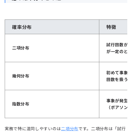
確率分布
特徴
試行回数が
二項分布
が一定のと
初めて事象
幾何分布
回数を扱う
事象が発生
指数分布
（ポアソン
実務で特に混同しやすいのは
二項分布
です。二項分布は「試行