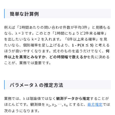
簡単な計算例
例えば「1時間あたりの問い合わせ件数が平均3件」と見積もる
なら、λ = 3 です。このとき「1時間にちょうど2件来る確率」
を出したいなら k = 2 を入れます。「6件以上来る確率」を見
たいなら、個別確率を足し上げるより、
1 - P(X ≤ 5)
と考える
ほうが扱いやすくなります。式そのものを追うだけでなく、
何
件以上を異常とみなすか
、
どの時間幅で数えるか
を先に決める
ことが、業務では重要です。
パラメータ λ の推定方法
業務では、λ は理論値ではなく
観測データから推定
することが
ほとんどです。観測値を x
, x
, …, x
とすると、
最尤推定
では
1
2
n
次のようになります。