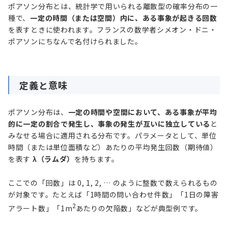
ポアソン分布とは、統計学で用いられる離散型の確率分布の一
種で、
一定の時間（または空間）内に、ある事象が起きる回数
を表すときに使われます。フランスの数学者シメオン・ドニ・
ポアソンにちなんで名付けられました。
定義と意味
ポアソン分布は、
一定の時間や空間において、ある事象が平均
的に一定の割合で発生し、事象の発生が互いに独立している
と
みなせる場合に適用される分布です。パラメータとして、単位
時間（または単位面積など）あたりの平均発生回数（期待値）
を表す
λ（ラムダ）
を持ちます。
ここでの「回数」は 0, 1, 2, … のように整数で数えられるもの
が対象です。たとえば「1時間の問い合わせ件数」「1日の障害
2
アラート数」「1m
あたりの欠陥数」などが典型例です。