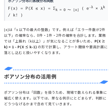
ポアソン分布の累積分布関数
-λ
k
F(x) = P(X ≤ x) = Σ
( e
× λ
k = 0 〜 ⌊x⌋
/ k! )
⌊x⌋は「x 以下の最大の整数」です。例えば「エラー件数が2件
以下」の確率なら、0件・1件・2件の確率を合計します。業務
では「上振れ（k以上）」が気になることが多いため、
P(X ≥
k) = 1 - P(X ≤ k-1)
の形で計算し、アラート閾値や要員計画に
落とし込むと扱いやすくなります。
ポアソン分布の活用例
ポアソン分布は「回数」を扱うため、現場で数えられる事象に
幅広く使えます。以下では、単なる例示にとどまらず、判断に
どうつなげるかまで含めて見ていきます。