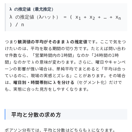
λ の推定値（最尤推定）
λ の推定値（λハット） = ( x
+ x
+ … + x
1
2
n
) / n
つまり
観測値の平均がそのまま λ の推定値
です。ここで気をつ
けたいのは、平均を取る期間の切り方です。たとえば問い合わ
せ件数なら、「営業時間内の1時間」なのか「24時間の1時
間」なのかで λ の意味が変わります。さらに、曜日やキャンペ
ーンの影響が強い場合は、単純平均でまとめると「平均は合っ
ているのに、現場の実感とズレる」ことがあります。その場合
は、
曜日別・時間帯別に λ を分ける
（セグメント化）だけで
も、実態に合った見方をしやすくなります。
平均と分散の求め方
ポアソン分布では、平均と分散はどちらも λ になります。