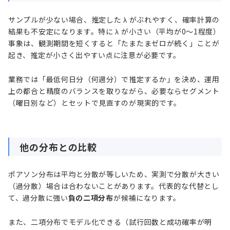
サンプルが少ない場合、推定した λ がぶれやすく、確率計算の
結果も不安定になります。特に λ が小さい（平均が0〜1程度）
事象は、観測期間を短くすると「たまたまゼロが続く」ことが
起き、推定が小さく出やすい点に注意が必要です。
業務では「最低何日分（何週分）で推定するか」を決め、運用
上の都合と精度のバランスを取りながら、必要ならセグメント
（曜日別など）とセットで見直すのが現実的です。
他の分布との比較
ポアソン分布は平均と分散が等しいため、実測で分散が大きい
（過分散）場合は合わないことがあります。代表的な代替とし
て、過分散に強い
負の二項分布
が候補になります。
また、二項分布でモデル化できる（試行回数と成功確率が明