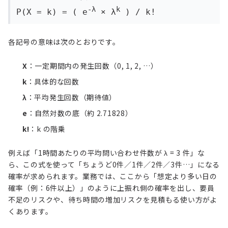
-λ
k
P(X = k) = ( e
× λ
) / k!
各記号の意味は次のとおりです。
X
：一定期間内の発生回数（0, 1, 2, …）
k
：具体的な回数
λ
：平均発生回数（期待値）
e
：自然対数の底（約 2.71828）
k!
：k の階乗
例えば「1時間あたりの平均問い合わせ件数が λ = 3 件」な
ら、この式を使って「ちょうど0件／1件／2件／3件…」になる
確率が求められます。業務では、ここから「想定より多い日の
確率（例：6件以上）」のように上振れ側の確率を出し、要員
不足のリスクや、待ち時間の増加リスクを見積もる使い方がよ
くあります。