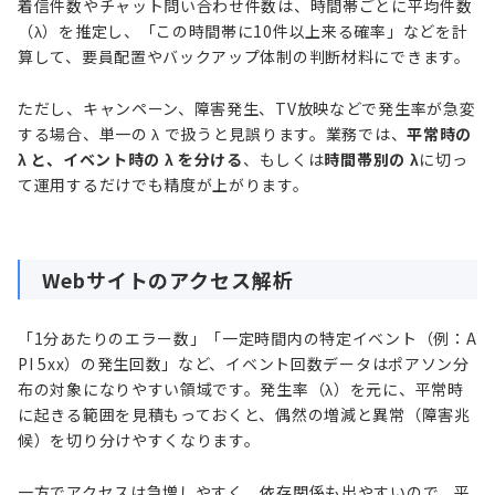
着信件数やチャット問い合わせ件数は、時間帯ごとに平均件数
（λ）を推定し、「この時間帯に10件以上来る確率」などを計
算して、要員配置やバックアップ体制の判断材料にできます。
ただし、キャンペーン、障害発生、TV放映などで発生率が急変
する場合、単一の λ で扱うと見誤ります。業務では、
平常時の
λ と、イベント時の λ を分ける
、もしくは
時間帯別の λ
に切っ
て運用するだけでも精度が上がります。
Webサイトのアクセス解析
「1分あたりのエラー数」「一定時間内の特定イベント（例：A
PI 5xx）の発生回数」など、イベント回数データはポアソン分
布の対象になりやすい領域です。発生率（λ）を元に、平常時
に起きる範囲を見積もっておくと、偶然の増減と異常（障害兆
候）を切り分けやすくなります。
一方でアクセスは急増しやすく、依存関係も出やすいので、平