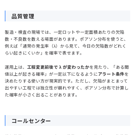
品質管理
製造・検査の現場では、一定ロットや一定面積あたりの欠陥
数・不良数を数える場面があります。ポアソン分布を使うと、
例えば「通常の発生率（λ）から見て、今日の欠陥数がどれく
らい起きにくいか」を確率で表せます。
運用上は、
工程変更前後で λ が変わったか
を見たり、「ある閾
値以上が起きる確率」が一定以下になるように
アラート条件
を
決めたりする使い方が現実的です。ただし、欠陥がまとまって
出やすい工程では独立性が崩れやすく、ポアソン分布で計算し
た確率が小さく出ることがあります。
コールセンター