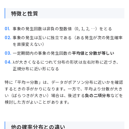
特徴と性質
事象の発生回数は非負の整数値（0, 1, 2, …）をとる
事象の発生は互いに独立である（ある発生が次の発生確率
を直接変えない）
一定期間内の事象の発生回数の
平均値と分散が等しい
λが大きくなるにつれて分布の形状は左右対称に近づき、
正規分布
に近い形になる
特に「平均＝分散」は、データがポアソン分布に近いかを確認
するときの手がかりになります。一方で、平均より分散が大き
い（ばらつきが大きい）場合は、後述する
負の二項分布
などを
検討した方がよいことがあります。
他の確率分布との違い