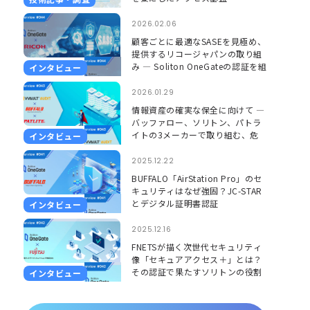
2026.02.06
顧客ごとに最適なSASEを見極め、
提供するリコージャパンの取り組
み ― Soliton OneGateの認証を組
インタビュー
み合わせ、更に安心して使える環
境に ―
2026.01.29
情報資産の確実な保全に向けて ―
バッファロー、ソリトン、パトラ
イトの3メーカーで取り組む、危
インタビュー
機を「見える」「聞こえる」形で
捉えるソリューション ―
2025.12.22
BUFFALO「AirStation Pro」のセ
キュリティはなぜ強固？JC-STAR
とデジタル証明書認証
インタビュー
2025.12.16
FNETSが描く次世代セキュリティ
像「セキュアアクセス＋」とは？
その認証で果たすソリトンの役割
インタビュー