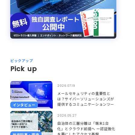
ピックアップ
Pick up
2026.07.19
メールセキュリティの重要性と
は？サイバーソリューションズが
提供するコミュニケーションツー
インタビュー
ルのセキュリティとそれを支える
Soliton OneGate
2026.05.27
自治体の三層分離は「端末1台
化」とクラウド前提へ ー認証強化
を要にしたアクセス基盤
技術記事・調査