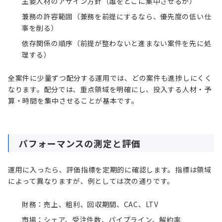
主要人材のアサイン方針（誰をどこに集中させるか）
兼務の許容範囲（兼務を前提にするなら、優先度の低い仕
事を削る）
依存関係の順序（前提が整わないと進まない案件を先に処
理する）
全案件に少量ずつ配分する運用では、どの案件も進捗しにくく
なります。配分では、重点領域を明確にし、投入する人材・予
算・時間を集中させることが基本です。
パフォーマンスの測定と評価
運用に入ったら、評価指標を定期的に確認します。指標は領域
によって異なりますが、例としては次の通りです。
財務：売上、粗利、回収期間、CAC、LTV
市場：シェア、受注件数、パイプライン、解約率