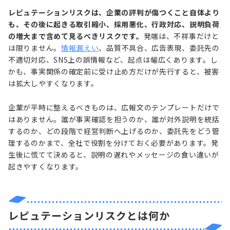
レピュテーションリスクは、企業の評判が傷つくこと自体より
も、その後に起きる取引縮小、採用悪化、行政対応、説明負荷
の増大まで含めて見るべきリスクです。
発端は、不祥事だけと
は限りません。
情報漏えい
、品質不具合、広告表現、委託先の
不適切対応、SNS上の誤情報など、起点は幅広くあります。し
かも、事実関係の確定前に受け止め方だけが先行すると、被害
は拡大しやすくなります。
企業が平時に整えるべきものは、広報文のテンプレートだけで
はありません。誰が事実確認を担うのか、誰が対外説明を統括
するのか、どの段階で経営判断へ上げるのか、委託先をどう管
理するのかまで、全社で役割を分けておく必要があります。発
生後に慌てて決めると、説明の遅れやメッセージの食い違いが
起きやすくなります。
レピュテーションリスクとは何か