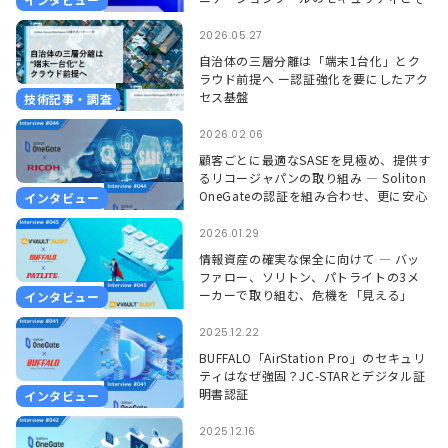
れを支えるSoliton OneGate
2026.05.27
自治体の三層分離は「端末1台化」とク
ラウド前提へ ー認証強化を要にしたアク
セス基盤
技術記事・調査
2026.02.06
顧客ごとに最適なSASEを見極め、提供す
るリコージャパンの取り組み ― Soliton
OneGateの認証を組み合わせ、更に安心
インタビュー
して使える環境に ―
2026.01.29
情報資産の確実な保全に向けて ― バッ
ファロー、ソリトン、パトライトの3メ
ーカーで取り組む、危機を「見える」
インタビュー
「聞こえる」形で捉えるソリューション
―
2025.12.22
BUFFALO「AirStation Pro」のセキュリ
ティはなぜ強固？JC-STARとデジタル証
明書認証
インタビュー
2025.12.16