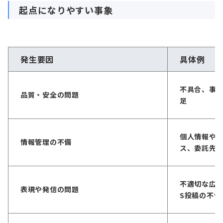
起点になりやすい事象
発生要因
具体例
不具合、事
品質・安全の問題
足
個人情報や
情報管理の不備
ス、委託先
不適切な広告
表現や発信の問題
S投稿の不備