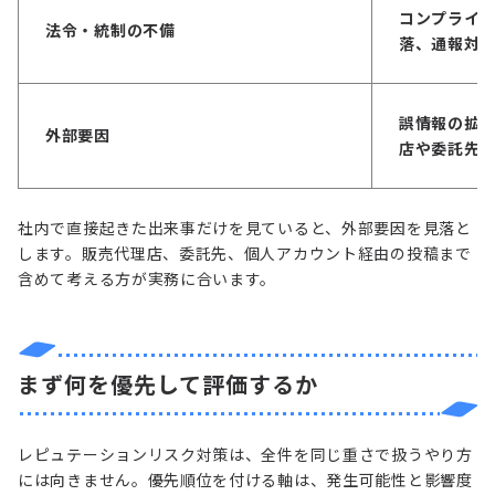
コンプライ
法令・統制の不備
落、通報対
誤情報の拡
外部要因
店や委託先
社内で直接起きた出来事だけを見ていると、外部要因を見落と
します。販売代理店、委託先、個人アカウント経由の投稿まで
含めて考える方が実務に合います。
まず何を優先して評価するか
レピュテーションリスク対策は、全件を同じ重さで扱うやり方
には向きません。優先順位を付ける軸は、発生可能性と影響度