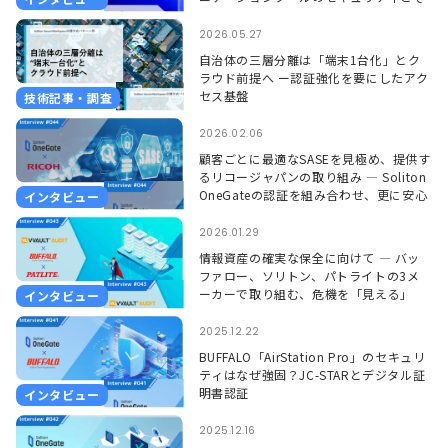
れを支えるSoliton OneGate
2026.05.27
自治体の三層分離は「端末1台化」とク
ラウド前提へ ー認証強化を要にしたアク
セス基盤
技術記事・調査
2026.02.06
顧客ごとに最適なSASEを見極め、提供す
るリコージャパンの取り組み ― Soliton
OneGateの認証を組み合わせ、更に安心
インタビュー
して使える環境に ―
2026.01.29
情報資産の確実な保全に向けて ― バッ
ファロー、ソリトン、パトライトの3メ
ーカーで取り組む、危機を「見える」
インタビュー
「聞こえる」形で捉えるソリューション
―
2025.12.22
BUFFALO「AirStation Pro」のセキュリ
ティはなぜ強固？JC-STARとデジタル証
明書認証
インタビュー
2025.12.16