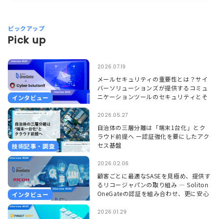
ピックアップ
Pick up
2026.07.19
メールセキュリティの重要性とは？サイ
バーソリューションズが提供するコミュ
ニケーションツールのセキュリティとそ
インタビュー
れを支えるSoliton OneGate
2026.05.27
自治体の三層分離は「端末1台化」とク
ラウド前提へ ー認証強化を要にしたアク
セス基盤
技術記事・調査
2026.02.06
顧客ごとに最適なSASEを見極め、提供す
るリコージャパンの取り組み ― Soliton
OneGateの認証を組み合わせ、更に安心
インタビュー
して使える環境に ―
2026.01.29