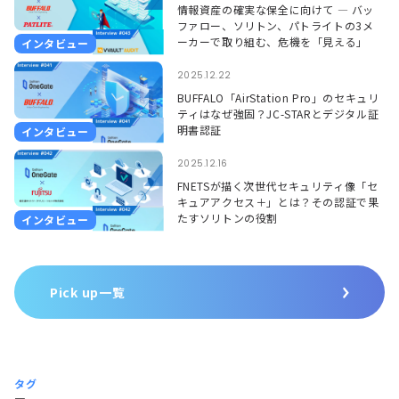
情報資産の確実な保全に向けて ― バッ
ファロー、ソリトン、パトライトの3メ
ーカーで取り組む、危機を「見える」
インタビュー
「聞こえる」形で捉えるソリューション
―
2025.12.22
BUFFALO「AirStation Pro」のセキュリ
ティはなぜ強固？JC-STARとデジタル証
明書認証
インタビュー
2025.12.16
FNETSが描く次世代セキュリティ像「セ
キュアアクセス＋」とは？その認証で果
たすソリトンの役割
インタビュー
Pick up一覧
タグ