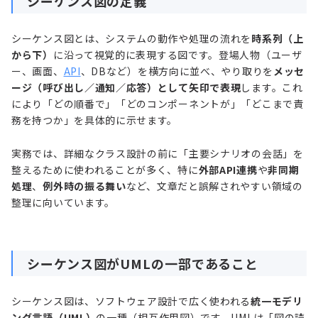
シーケンス図の定義
シーケンス図とは、システムの動作や処理の流れを
時系列（上
から下）
に沿って視覚的に表現する図です。登場人物（ユーザ
ー、画面、
API
、DBなど）を横方向に並べ、やり取りを
メッセ
ージ（呼び出し／通知／応答）として矢印で表現
します。これ
により「どの順番で」「どのコンポーネントが」「どこまで責
務を持つか」を具体的に示せます。
実務では、詳細なクラス設計の前に「主要シナリオの会話」を
整えるために使われることが多く、特に
外部API連携
や
非同期
処理
、
例外時の振る舞い
など、文章だと誤解されやすい領域の
整理に向いています。
シーケンス図がUMLの一部であること
シーケンス図は、ソフトウェア設計で広く使われる
統一モデリ
ング言語（UML）
の一種（相互作用図）です。UMLは「図の読