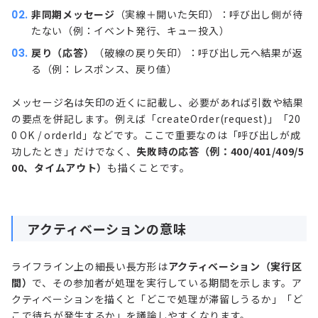
非同期メッセージ
（実線＋開いた矢印）：呼び出し側が待
たない（例：イベント発行、キュー投入）
戻り（応答）
（破線の戻り矢印）：呼び出し元へ結果が返
る（例：レスポンス、戻り値）
メッセージ名は矢印の近くに記載し、必要があれば引数や結果
の要点を併記します。例えば「createOrder(request)」「20
0 OK / orderId」などです。ここで重要なのは「呼び出しが成
功したとき」だけでなく、
失敗時の応答（例：400/401/409/5
00、タイムアウト）
も描くことです。
アクティベーションの意味
ライフライン上の細長い長方形は
アクティベーション（実行区
間）
で、その参加者が処理を実行している期間を示します。ア
クティベーションを描くと「どこで処理が滞留しうるか」「ど
こで待ちが発生するか」を議論しやすくなります。