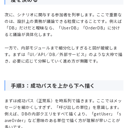
次に、シナリオに関与する参加者を列挙します。ここで重要な
のは、設計上の責務が議論できる粒度にすることです。例えば
「DB」だけだと曖昧なら、「UserDB」「OrderDB」に分け
ると議論が具体化します。
一方で、内部モジュールまで細分化しすぎると図が破綻しま
す。まずは「UI／API／DB／外部サービス」のような大枠で描
き、必要に応じて分解していく進め方が無難です。
手順3：成功パスを上から下へ描く
まずは成功パス（正常系）を時系列で描きます。ここではメッ
セージを細かくしすぎず、「呼び出しの単位」を意識します。
例えば、DBの内部クエリをすべて描くより、「getUser」「s
aveOrder」など意味のある単位で描く方が理解が早いことが
多いです。