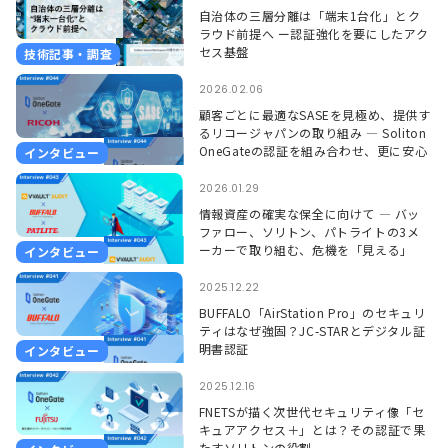
自治体の三層分離は「端末1台化」とク
ラウド前提へ ー認証強化を要にしたアク
セス基盤
技術記事・調査
2026.02.06
顧客ごとに最適なSASEを見極め、提供す
るリコージャパンの取り組み ― Soliton
OneGateの認証を組み合わせ、更に安心
インタビュー
して使える環境に ―
2026.01.29
情報資産の確実な保全に向けて ― バッ
ファロー、ソリトン、パトライトの3メ
ーカーで取り組む、危機を「見える」
インタビュー
「聞こえる」形で捉えるソリューション
―
2025.12.22
BUFFALO「AirStation Pro」のセキュリ
ティはなぜ強固？JC-STARとデジタル証
明書認証
インタビュー
2025.12.16
FNETSが描く次世代セキュリティ像「セ
キュアアクセス＋」とは？その認証で果
たすソリトンの役割