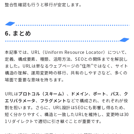
整合性確認も行うと移行が安定します。
6. まとめ
本記事では、URL（Uniform Resource Locator）について、
定義、構成要素、種類、活用方法、SEOとの関係までを解説し
ました。URLは単なるウェブページの“住所”ではなく、サイト
構造の理解、運用変更時の移行、共有のしやすさなど、多くの
場面で重要な意味を持ちます。
URLは
プロトコル（スキーム）
、
ドメイン
、
ポート
、
パス
、
ク
エリパラメータ
、
フラグメント
などで構成され、それぞれが役
割を担います。さらに、URL設計はSEOにも影響し得るため、
短く分かりやすく、構造と一致したURLを維持し、変更時は30
1リダイレクトで適切に引き継ぐことが重要です。