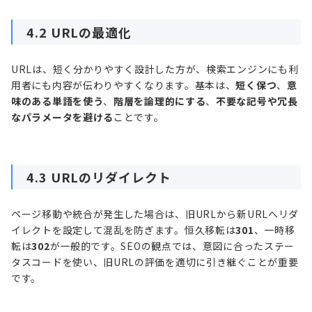
4.2 URLの最適化
URLは、短く分かりやすく設計した方が、検索エンジンにも利
用者にも内容が伝わりやすくなります。基本は、
短く保つ
、
意
味のある単語を使う
、
階層を論理的にする
、
不要な記号や冗長
なパラメータを避ける
ことです。
4.3 URLのリダイレクト
ページ移動や統合が発生した場合は、旧URLから新URLへリダ
イレクトを設定して混乱を防ぎます。恒久移転は
301
、一時移
転は
302
が一般的です。SEOの観点では、意図に合ったステー
タスコードを使い、旧URLの評価を適切に引き継ぐことが重要
です。