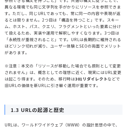
参照できる構文を持つこと」です。共通の構文に従うことで、
異なる環境でも同じ文字列を手がかりにリソースを参照できま
す。ただし、同じURLであっても、常に同一の内容や表現が返
るとは限りません。2つ目は「構造を持つこと」です。スキー
ム、ホスト、パス、クエリ、フラグメントといった要素に分け
て扱えるため、実装や運用で解釈しやすくなります。3つ目は
「永続性が重視されること」です。URLは長期的に維持される
ほどリンク切れが減り、ユーザー体験とSEOの両面でメリット
があります。
※注意：本文の「リソースが移動した場合でも原則として変更
されません」は、概念としての理想に近く、現実にはURL変更
は起こり得ます。そのため、移行時は
301リダイレクト
などで
旧URLの価値を新URLに引き継ぐ運用が重要です。
1.3 URLの起源と歴史
URLは、ワールドワイドウェブ（WWW）の設計思想の中で、