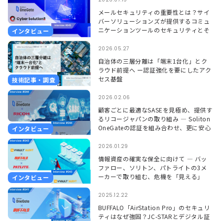
メールセキュリティの重要性とは？サイ
バーソリューションズが提供するコミュ
ニケーションツールのセキュリティとそ
インタビュー
れを支えるSoliton OneGate
2026.05.27
自治体の三層分離は「端末1台化」とク
ラウド前提へ ー認証強化を要にしたアク
セス基盤
技術記事・調査
2026.02.06
顧客ごとに最適なSASEを見極め、提供す
るリコージャパンの取り組み ― Soliton
OneGateの認証を組み合わせ、更に安心
インタビュー
して使える環境に ―
2026.01.29
情報資産の確実な保全に向けて ― バッ
ファロー、ソリトン、パトライトの3メ
ーカーで取り組む、危機を「見える」
インタビュー
「聞こえる」形で捉えるソリューション
―
2025.12.22
BUFFALO「AirStation Pro」のセキュリ
ティはなぜ強固？JC-STARとデジタル証