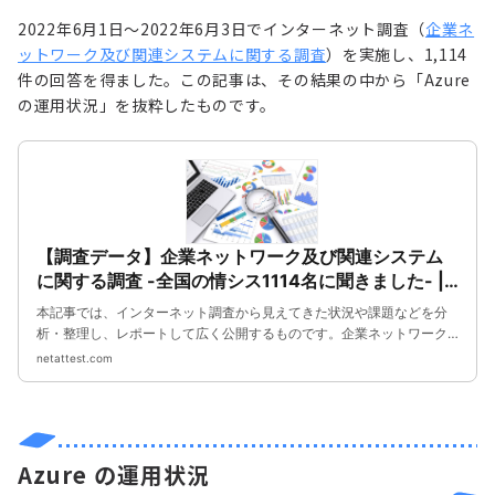
2022年6月1日～2022年6月3日でインターネット調査（
企業ネ
ットワーク及び関連システムに関する調査
）を実施し、1,114
件の回答を得ました。この記事は、その結果の中から「Azure
の運用状況」を抜粋したものです。
【調査データ】企業ネットワーク及び関連システム
に関する調査 -全国の情シス1114名に聞きました- |
ネットアテスト
本記事では、インターネット調査から見えてきた状況や課題などを分
析・整理し、レポートして広く公開するものです。企業ネットワーク
の企画・導入・運用をされている情報システム部門の担当者様、お客
netattest.com
様にITシステムを提案されているインテグレーター様の日々の活動の
一助となりましたら幸いです。
Azure の運用状況