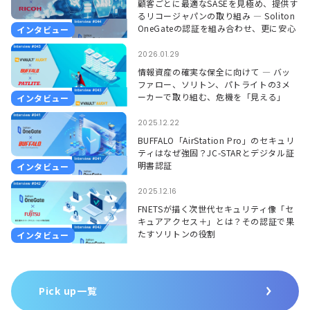
顧客ごとに最適なSASEを見極め、提供す
るリコージャパンの取り組み ― Soliton
OneGateの認証を組み合わせ、更に安心
インタビュー
して使える環境に ―
2026.01.29
情報資産の確実な保全に向けて ― バッ
ファロー、ソリトン、パトライトの3メ
ーカーで取り組む、危機を「見える」
インタビュー
「聞こえる」形で捉えるソリューション
―
2025.12.22
BUFFALO「AirStation Pro」のセキュリ
ティはなぜ強固？JC-STARとデジタル証
明書認証
インタビュー
2025.12.16
FNETSが描く次世代セキュリティ像「セ
キュアアクセス＋」とは？その認証で果
たすソリトンの役割
インタビュー
Pick up一覧