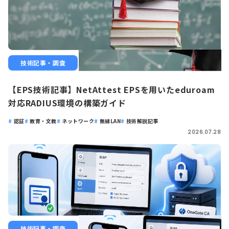
技術記事・調査
【EPS技術記事】NetAttest EPSを用いたeduroam
対応RADIUS環境の構築ガイド
認証
教育・文教
ネットワーク
無線LAN
技術解説記事
2026.07.28
技術記事・調査