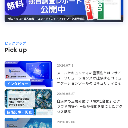
ピックアップ
Pick up
2026.07.19
メールセキュリティの重要性とは？サイ
バーソリューションズが提供するコミュ
ニケーションツールのセキュリティとそ
インタビュー
れを支えるSoliton OneGate
2026.05.27
自治体の三層分離は「端末1台化」とク
ラウド前提へ ー認証強化を要にしたアク
セス基盤
技術記事・調査
2026.02.06