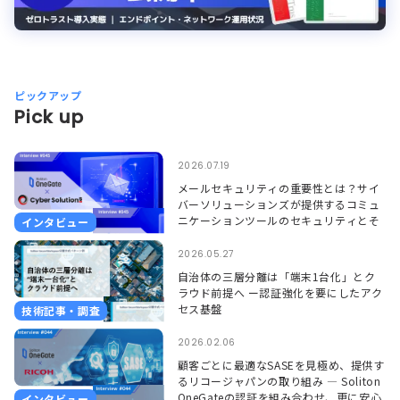
ピックアップ
Pick up
2026.07.19
メールセキュリティの重要性とは？サイ
バーソリューションズが提供するコミュ
ニケーションツールのセキュリティとそ
インタビュー
れを支えるSoliton OneGate
2026.05.27
自治体の三層分離は「端末1台化」とク
ラウド前提へ ー認証強化を要にしたアク
セス基盤
技術記事・調査
2026.02.06
顧客ごとに最適なSASEを見極め、提供す
るリコージャパンの取り組み ― Soliton
OneGateの認証を組み合わせ、更に安心
インタビュー