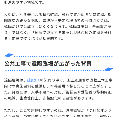
も進めやすい領域です。
反対に、計測器による精密確認、触れて確かめる品質確認、周
囲環境の細かな把握、電波が不安定な場所での長時間立会は、
遠隔だけでは成立しにくくなります。遠隔臨場は「全面置き換
え」ではなく、「遠隔で成立する確認と現地必須の確認を分け
る」前提で使うほうが現実的です。
公共工事で遠隔臨場が広がった背景
遠隔臨場は、
建設DX
の流れの中で、国土交通省が直轄土木工事
向けの実施要領を整備し、本格運用へ移したことで広がりまし
た。背景には、人手不足への対応、監督員や受注者の移動負担
の軽減、生産性向上、非接触化の必要性があります。
ただし、ここで誤解しやすいのは、遠隔臨場が「便利なオンラ
イン会議」の言い換えではない点です。公共工事では、確認行