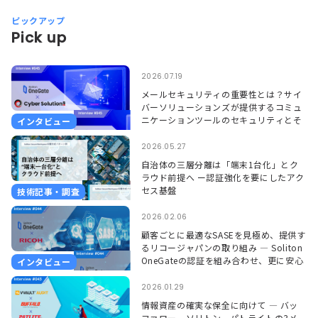
ピックアップ
Pick up
2026.07.19
メールセキュリティの重要性とは？サイ
バーソリューションズが提供するコミュ
ニケーションツールのセキュリティとそ
インタビュー
れを支えるSoliton OneGate
2026.05.27
自治体の三層分離は「端末1台化」とク
ラウド前提へ ー認証強化を要にしたアク
セス基盤
技術記事・調査
2026.02.06
顧客ごとに最適なSASEを見極め、提供す
るリコージャパンの取り組み ― Soliton
OneGateの認証を組み合わせ、更に安心
インタビュー
して使える環境に ―
2026.01.29
情報資産の確実な保全に向けて ― バッ
ファロー、ソリトン、パトライトの3メ