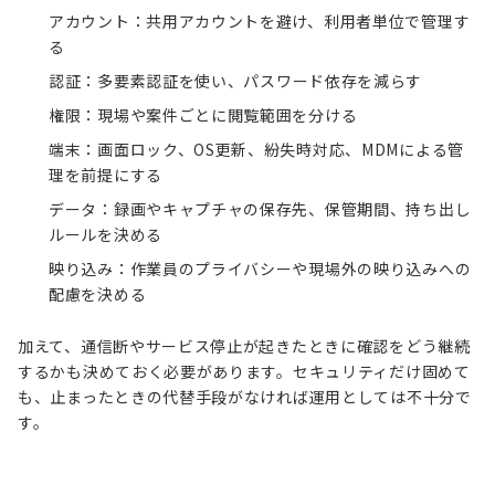
アカウント：共用アカウントを避け、利用者単位で管理す
る
認証：
多要素認証
を使い、パスワード依存を減らす
権限：現場や案件ごとに閲覧範囲を分ける
端末：画面ロック、OS更新、紛失時対応、
MDM
による管
理を前提にする
データ：録画やキャプチャの保存先、保管期間、持ち出し
ルールを決める
映り込み：作業員のプライバシーや現場外の映り込みへの
配慮を決める
加えて、通信断やサービス停止が起きたときに確認をどう継続
するかも決めておく必要があります。セキュリティだけ固めて
も、止まったときの代替手段がなければ運用としては不十分で
す。