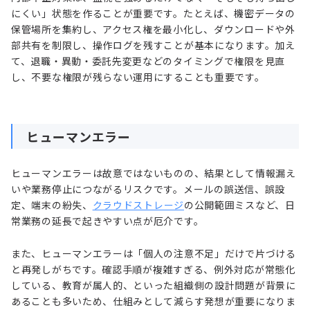
にくい」状態を作ることが重要です。たとえば、機密データの
保管場所を集約し、アクセス権を最小化し、ダウンロードや外
部共有を制限し、操作ログを残すことが基本になります。加え
て、退職・異動・委託先変更などのタイミングで権限を見直
し、不要な権限が残らない運用にすることも重要です。
ヒューマンエラー
ヒューマンエラーは故意ではないものの、結果として情報漏え
いや業務停止につながるリスクです。メールの誤送信、誤設
定、端末の紛失、
クラウドストレージ
の公開範囲ミスなど、日
常業務の延長で起きやすい点が厄介です。
また、ヒューマンエラーは「個人の注意不足」だけで片づける
と再発しがちです。確認手順が複雑すぎる、例外対応が常態化
している、教育が属人的、といった組織側の設計問題が背景に
あることも多いため、仕組みとして減らす発想が重要になりま