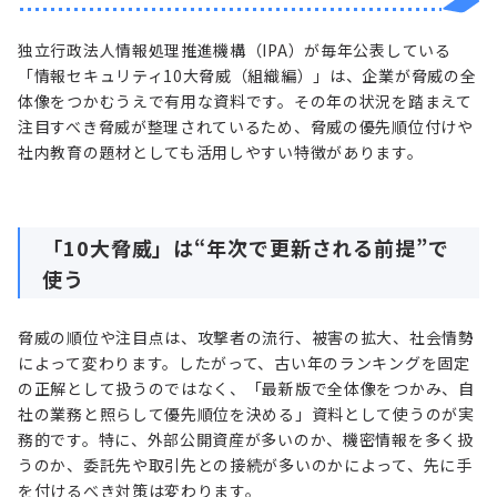
独立行政法人情報処理推進機構（IPA）が毎年公表している
「情報セキュリティ10大脅威（組織編）」は、企業が脅威の全
体像をつかむうえで有用な資料です。その年の状況を踏まえて
注目すべき脅威が整理されているため、脅威の優先順位付けや
社内教育の題材としても活用しやすい特徴があります。
「10大脅威」は“年次で更新される前提”で
使う
脅威の順位や注目点は、攻撃者の流行、被害の拡大、社会情勢
によって変わります。したがって、古い年のランキングを固定
の正解として扱うのではなく、「最新版で全体像をつかみ、自
社の業務と照らして優先順位を決める」資料として使うのが実
務的です。特に、外部公開資産が多いのか、機密情報を多く扱
うのか、委託先や取引先との接続が多いのかによって、先に手
を付けるべき対策は変わります。