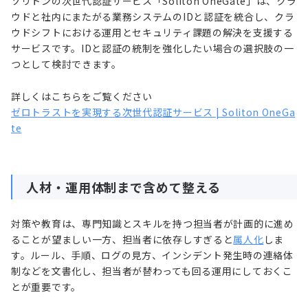
ソリトンの次世代認証サービス「Soliton OneGate」は、クラ
ウドと社内にまたがる業務システムのIDと認証を統合し、クラ
ウドシフトにおける運用とセキュリティ課題の解決を支援する
サービスです。IDと認証の統制を強化したい場合の選択肢の一
つとして検討できます。
詳しくはこちらをご覧ください
ゼロトラストを実現する次世代認証サービス | Soliton OneGa
te
人材・運用体制まで含めて整える
対策や教育は、専門知識とスキルを持つ担当者が計画的に進め
ることが望ましい一方、担当者に依存しすぎると
属人化
しま
す。ルール、手順、ログの見方、インシデント発生時の連絡体
制などを文書化し、担当者が替わっても回る運用にしておくこ
とが重要です。