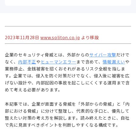
2023年11月28日
www.soliton.co.jp
より移設
企業のセキュリティ脅威とは、外部からの
サイバー攻撃
だけで
なく、
内部不正
や
ヒューマンエラー
まで含めて、
情報漏えい
や
業務停止、金銭被害を招くおそれがあるリスク全般を指しま
す。企業では、侵入を防ぐ対策だけでなく、侵入後に被害を広
げない設計や、内部起因の事故を起こしにくくする運用まで含
めて考える必要があります。
本記事では、企業が直面する脅威を「外部からの脅威」と「内
部における脅威」に分けて整理し、代表的な手口と、優先して
整えたい対策の考え方を解説します。読み終えたときに、自社
で先に見直すべきポイントを判断しやすくなる構成です。