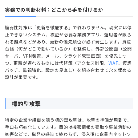
実務での判断材料：どこから手を付けるか
脆弱性対策は「更新を徹底する」で終わりません。現実には停
止できないシステム、検証が必要な業務アプリ、運用者が限ら
れる拠点などがあり、更新の優先順位が必ず発生します。資産
台帳（何がどこで動いているか）を整備し、外部公開面（公開
サーバ、VPN装置、メール、クラウド管理画面）を優先しつ
つ、更新が遅れるものには代替策（アクセス制限、
WAF
、仮想
パッチ、監視強化、設定の見直し）を組み合わせて穴を埋める
設計が重要です。
標的型攻撃
特定の企業や組織を狙う標的型攻撃は、攻撃の準備が周到で、
手口も巧妙化しています。目的は機密情報の窃取や事業活動の
妨害などで、単発の感染で終わらず、侵入後に企業内ネットワ