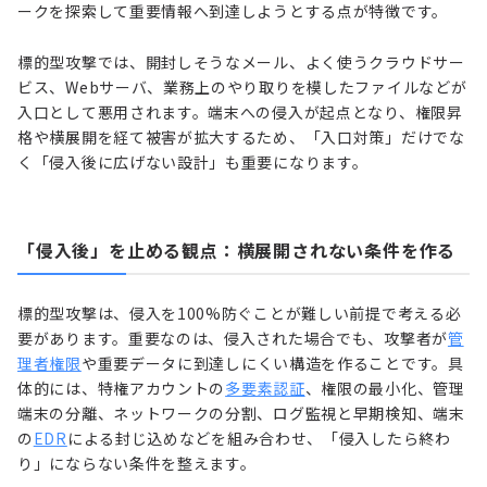
ークを探索して重要情報へ到達しようとする点が特徴です。
標的型攻撃では、開封しそうなメール、よく使うクラウドサー
ビス、Webサーバ、業務上のやり取りを模したファイルなどが
入口として悪用されます。端末への侵入が起点となり、権限昇
格や横展開を経て被害が拡大するため、「入口対策」だけでな
く「侵入後に広げない設計」も重要になります。
「侵入後」を止める観点：横展開されない条件を作る
標的型攻撃は、侵入を100%防ぐことが難しい前提で考える必
要があります。重要なのは、侵入された場合でも、攻撃者が
管
理者権限
や重要データに到達しにくい構造を作ることです。具
体的には、特権アカウントの
多要素認証
、権限の最小化、管理
端末の分離、ネットワークの分割、ログ監視と早期検知、端末
の
EDR
による封じ込めなどを組み合わせ、「侵入したら終わ
り」にならない条件を整えます。