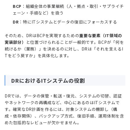
BCP
：組織全体の事業継続（人・拠点・取引・サプライチ
ェーン・手順など）を扱う
DR
：特にITシステムとデータの復旧にフォーカスする
そのため、DRはBCPを実現するための
重要な要素（IT領域の
実装部分）
と位置づけられることが一般的です。BCPが「何を
続けるか（業務）」を決めるのに対し、DRは「それを支えるI
Tをどう戻すか」を具体化します。
DRにおけるITシステムの役割
DRでは、データの保管・転送・復元、システムの切替、認証
やネットワークの再構成など、中心にあるのはITシステムで
す。確実なDR計画を作るには、対象システムの棚卸し（構
成・依存関係）、バックアップ方式、復旧手順、運用体制を含
めた包括的なレビューが欠かせません。