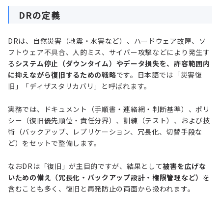
DRの定義
DRは、自然災害（地震・水害など）、ハードウェア故障、ソ
フトウェア不具合、人的ミス、サイバー攻撃などにより発生す
る
システム停止（ダウンタイム）やデータ損失を、許容範囲内
に抑えながら復旧するための戦略
です。日本語では「災害復
旧」「ディザスタリカバリ」と呼ばれます。
実務では、ドキュメント（手順書・連絡網・判断基準）、ポリ
シー（復旧優先順位・責任分界）、訓練（テスト）、および技
術（バックアップ、レプリケーション、冗長化、切替手段な
ど）をセットで整備します。
なおDRは「復旧」が主目的ですが、結果として
被害を広げな
いための備え（冗長化・バックアップ設計・権限管理など）
を
含むことも多く、復旧と再発防止の両面から扱われます。