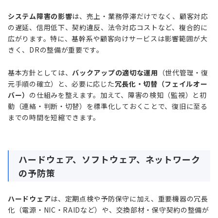
システム障害の影響
は、売上・業務停滞だけでなく、顧客対応
の遅延、信用低下、契約違反、法令対応コストなど、複合的に
広がります。特に、基幹系や顧客向けサービスは影響範囲が大
きく、DRの整備が重要です。
基本方針としては、
バックアップの適切な運用
（世代管理・復
元手順の確立）と、必要に応じた
冗長化・切替（フェイルオー
バー）
の仕組みを整えます。加えて、障害の検知（監視）と初
動（連絡・判断・切替）を標準化しておくことで、復旧に至る
までの時間を短縮できます。
ハードウェア、ソフトウェア、ネットワーク
の予防策
ハードウェア
は、定期点検や予防保守に加え、重要機器の冗長
化（電源・NIC・RAIDなど）や、交換部材・保守契約の整備が