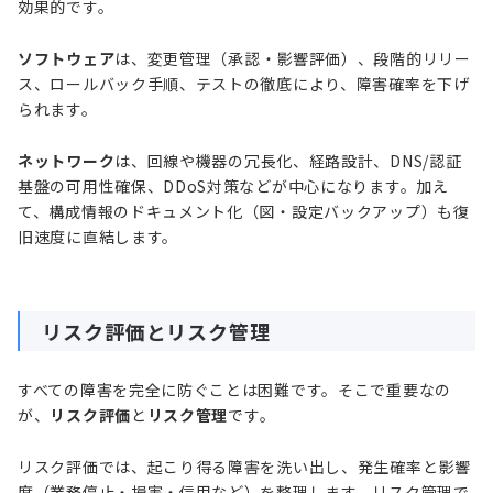
効果的です。
ソフトウェア
は、変更管理（承認・影響評価）、段階的リリー
ス、ロールバック手順、テストの徹底により、障害確率を下げ
られます。
ネットワーク
は、回線や機器の冗長化、経路設計、DNS/認証
基盤の可用性確保、DDoS対策などが中心になります。加え
て、構成情報のドキュメント化（図・設定バックアップ）も復
旧速度に直結します。
リスク評価とリスク管理
すべての障害を完全に防ぐことは困難です。そこで重要なの
が、
リスク評価
と
リスク管理
です。
リスク評価では、起こり得る障害を洗い出し、発生確率と影響
度（業務停止・損害・信用など）を整理します。リスク管理で