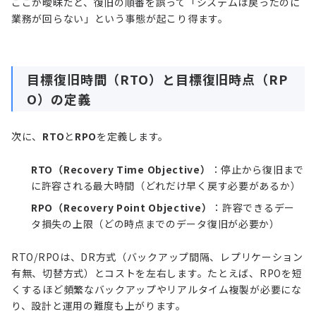
ここが曖昧だと、復旧の順番を誤って「システムは戻ったのに
業務が回らない」という事態が起こり得ます。
目標復旧時間（RTO）と目標復旧時点（RP
O）の定義
次に、
RTO
と
RPO
を定義します。
RTO（Recovery Time Objective）
：停止から復旧まで
に許容される最大時間（どれだけ早く戻す必要があるか）
RPO（Recovery Point Objective）
：許容できるデー
タ損失の上限（どの時点までのデータ復旧が必要か）
RTO/RPOは、DR方式（バックアップ間隔、レプリケーション
有無、切替方式）とコストを左右します。たとえば、RPOを短
くするほど頻繁なバックアップやリアルタイム複製が必要にな
り、設計と運用の難度も上がります。