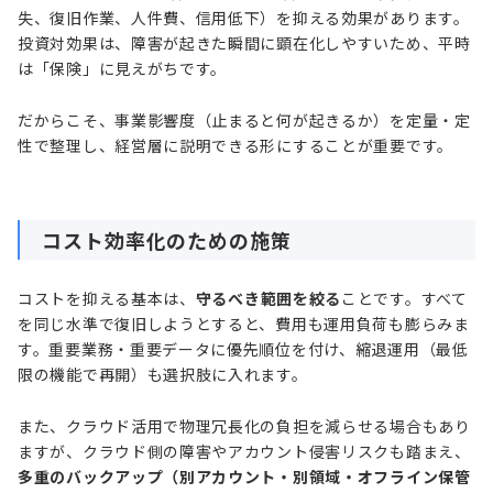
失、復旧作業、人件費、信用低下）を抑える効果があります。
投資対効果は、障害が起きた瞬間に顕在化しやすいため、平時
は「保険」に見えがちです。
だからこそ、事業影響度（止まると何が起きるか）を定量・定
性で整理し、経営層に説明できる形にすることが重要です。
コスト効率化のための施策
コストを抑える基本は、
守るべき範囲を絞る
ことです。すべて
を同じ水準で復旧しようとすると、費用も運用負荷も膨らみま
す。重要業務・重要データに優先順位を付け、縮退運用（最低
限の機能で再開）も選択肢に入れます。
また、クラウド活用で物理冗長化の負担を減らせる場合もあり
ますが、クラウド側の障害やアカウント侵害リスクも踏まえ、
多重のバックアップ（別アカウント・別領域・オフライン保管