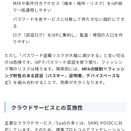
MFAや条件付きアクセス（端末・場所・リスク）をIdP側
で一括適用しやすい
パスワードを各サービスに分散して持たせない設計にでき
る
ログ（認証ログ）をIdPに集約し、監査・検知の入口を作
りやすい
ただし「パスワード盗難リスクが大幅に減少する」と言い切る
のは危険です。IdPでパスワード認証を使う限り、フィッシン
グ等のリスクは残ります。現実的には、
MFAの強制
や
フィッシ
ング耐性のある認証（パスキー、証明書、デバイスベースな
ど）
を組み合わせることで、効果が大きくなります。
クラウドサービスとの互換性
主要なクラウドサービス／SaaSの多くは、SAMLやOIDCに対
応しています。そのため、標準プロトコルでフェデレーション