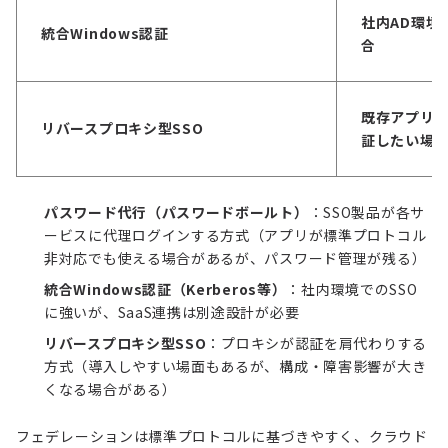
社内AD環境
統合Windows認証
合
既存アプリ
リバースプロキシ型SSO
証したい場
パスワード代行（パスワードボールト）
：SSO製品が各サ
ービスに代理ログインする方式（アプリが標準プロトコル
非対応でも使える場合があるが、パスワード管理が残る）
統合Windows認証（Kerberos等）
：社内環境でのSSO
に強いが、SaaS連携は別途設計が必要
リバースプロキシ型SSO
：プロキシが認証を肩代わりする
方式（導入しやすい場面もあるが、構成・障害影響が大き
くなる場合がある）
フェデレーションは標準プロトコルに基づきやすく、クラウド