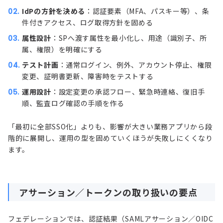
IdPの方針を決める
：認証要素（MFA、パスキー等）、条
件付きアクセス、ログ取得方針を固める
属性設計
：SPへ渡す属性を最小化し、用途（識別子、所
属、権限）を明確にする
テスト計画
：通常ログイン、例外、アカウント停止、権限
変更、証明書更新、障害時をテストする
運用設計
：設定変更の承認フロー、緊急時連絡、復旧手
順、監査ログ確認の手順を作る
「最初に全部SSO化」よりも、影響が大きい業務アプリから段
階的に展開し、運用の型を固めていくほうが失敗しにくくなり
ます。
アサーション／トークンの取り扱いの要点
フェデレーションでは、認証結果（SAMLアサーション／OIDC