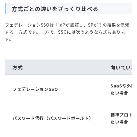
方式ごとの違いをざっくり比べる
フェデレーションSSOは「IdPが認証し、SPがその結果を信頼
する」方式です。一方で、SSOには次のような方式もありま
す。
方式
向いている
SaaSや外
フェデレーションSSO
たい場合
標準プロトコ
パスワード代行（パスワードボールト）
たい場合