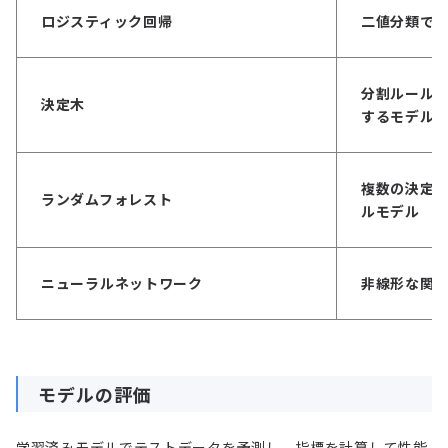
ロジスティック回帰
二値分類で
分割ルール
決定木
するモデル
複数の決定
ランダムフォレスト
ルモデル
ニューラルネットワーク
非線形な関
モデルの評価
学習済みモデルでテストデータを予測し、指標を計算して性能