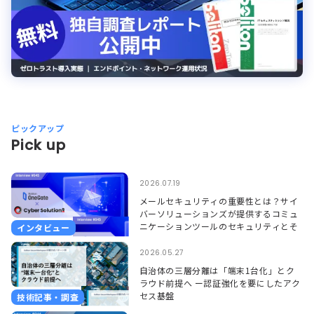
ピックアップ
Pick up
2026.07.19
メールセキュリティの重要性とは？サイ
バーソリューションズが提供するコミュ
ニケーションツールのセキュリティとそ
インタビュー
れを支えるSoliton OneGate
2026.05.27
自治体の三層分離は「端末1台化」とク
ラウド前提へ ー認証強化を要にしたアク
セス基盤
技術記事・調査