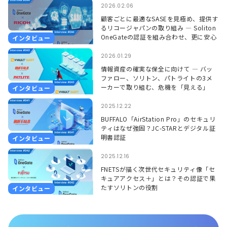
2026.02.06
顧客ごとに最適なSASEを見極め、提供す
るリコージャパンの取り組み ― Soliton
OneGateの認証を組み合わせ、更に安心
インタビュー
して使える環境に ―
2026.01.29
情報資産の確実な保全に向けて ― バッ
ファロー、ソリトン、パトライトの3メ
ーカーで取り組む、危機を「見える」
インタビュー
「聞こえる」形で捉えるソリューション
―
2025.12.22
BUFFALO「AirStation Pro」のセキュリ
ティはなぜ強固？JC-STARとデジタル証
明書認証
インタビュー
2025.12.16
FNETSが描く次世代セキュリティ像「セ
キュアアクセス＋」とは？その認証で果
たすソリトンの役割
インタビュー