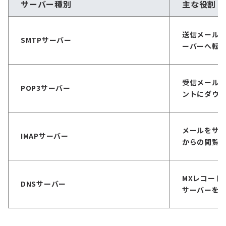
サーバー種別
主な役割
送信メール
SMTPサーバー
ーバーへ転
受信メール
POP3サーバー
ントにダウ
メールをサ
IMAPサーバー
からの閲覧
MXレコード
DNSサーバー
サーバーを