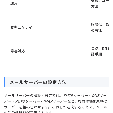
監視、ユー
運用
方法
暗号化、認
セキュリティ
の有無
ログ、DNS
障害対応
認手順
メールサーバーの設定方法
メールサーバーの構築・設定では、
SMTPサーバー
・
DNSサー
バー
・
POP3サーバー
・
IMAPサーバー
など、複数の機能を持つ
サーバーを組み合わせます。これらが連携することで、メール
の送受信機能が実現されます。