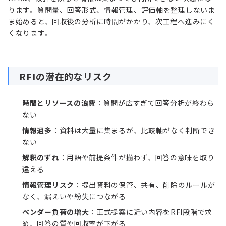
ります。質問量、回答形式、情報管理、評価軸を整理しないま
ま始めると、回収後の分析に時間がかかり、次工程へ進みにく
くなります。
RFIの潜在的なリスク
時間とリソースの浪費
：質問が広すぎて回答分析が終わら
ない
情報過多
：資料は大量に集まるが、比較軸がなく判断でき
ない
解釈のずれ
：用語や前提条件が揃わず、回答の意味を取り
違える
情報管理リスク
：提出資料の保管、共有、削除のルールが
なく、漏えいや紛失につながる
ベンダー負荷の増大
：正式提案に近い内容をRFI段階で求
め、回答の質や回収率が下がる